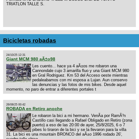
TRIATLON TALLE S.
Bicicletas robadas
24/10/25 12:31
Giant MCM 980 aÃ±o98
Les cuento... hace ya 4 aÃ±os me robaron una
Cannondale cujo 3 amarilla fluo y una Giant MCM 980
en Gral Rodriguez. Km 53 del Acceso oeste mientras
pedaleabamos con mi esposa a Lujan. Aun conservo
las denuncias y las fotos de mis bikes. Desde aquel
momento, no paro de entrar a diferentes portales t
26/08/25 00:42
ROBADA en Retiro anoche
Le robaron la bici a mi hermano. VenÃ­a por RamÃ³n
Castillo casi llegando a Rafael Obligado en Retiro (zona
puerto) a eso de las 20:00 de ayer, 25/8/2025, 6 o 7
pibes lo tiraron de la bici y se la llevaron para la villa
31. La bici es una mountain BRONCO del aÃ±o 1996 rodado 26',
cuadro talle chico