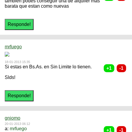
tambien podes conseguir una de alquiler mas
barata que estan como nuevas
mrfuego
18-01-2013 15:35
Si estas en Bs.As. en Sin Limite lo tienen.
Slds!
gniomo
20-01-2013 06:12
a:
mrfuego