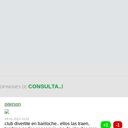
CONSULTA..!
OPINIONES DE
piterson
18-01-2013 14:42
club divertite en bariloche.. ellos las traen,