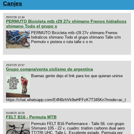
Canjes
05/07/26 12:44
PERMUTO Bicicleta mtb r29 27v shimano Frenos hidralicos
shimano Todo el grupo s
PERMUTO Bicicleta mtb r29 27v shimano Frenos
hidralicos shimano Todo el grupo shimano Talle s/m
Permuto x pistera o ruta talle s o m.
25/07/25 15:57
Grupo compra/venta ciclismo de argentina
Buenas gente dejo el link para los que quieran unirse
https://chat.whatsapp.com/E4N9zhVk9wHFFzK7T345Kn?mode=ac_t
01/06/25 18:20
FELT B16 - Permuta MTB
Permuto FELT B16 Performance - Talle 56. con grupo
Shimano 105 - 22 v, cuadro: triatlon carbono dual aero
TT/TRI UHC. Talle L. Excelente estado. Permuta por