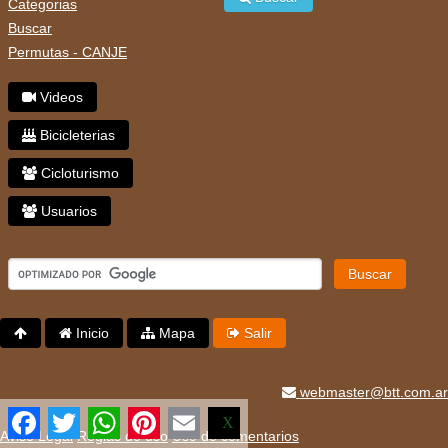
Categorias
Buscar
Permutas - CANJE
Videos
Bicicleterias
Cicloturismo
Usuarios
Buscar
Inicio
Mapa
Salir
webmaster@btt.com.ar
Facebook
Twitter
WhatsApp
Pinterest
Email
X
Aviso Legal
Reglas de uso
Uso de comentarios