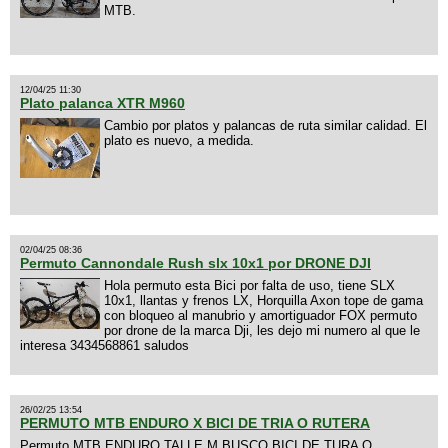
MTB.
12/04/25 11:30
Plato palanca XTR M960
Cambio por platos y palancas de ruta similar calidad. El
plato es nuevo, a medida.
02/04/25 08:36
Permuto Cannondale Rush slx 10x1 por DRONE DJI
Hola permuto esta Bici por falta de uso, tiene SLX
10x1, llantas y frenos LX, Horquilla Axon tope de gama
con bloqueo al manubrio y amortiguador FOX permuto
por drone de la marca Dji, les dejo mi numero al que le
interesa 3434568861 saludos
26/02/25 13:54
PERMUTO MTB ENDURO X BICI DE TRIA O RUTERA
Permuto MTB ENDURO TALLE M BUSCO BICI DE TURA O