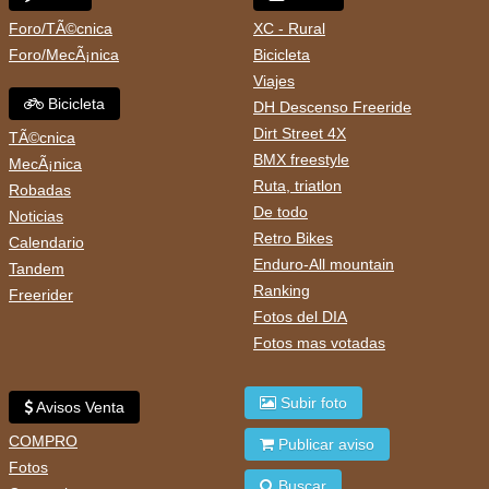
Foro/TÃ©cnica
XC - Rural
Foro/MecÃ¡nica
Bicicleta
Viajes
Bicicleta
DH Descenso Freeride
Dirt Street 4X
TÃ©cnica
BMX freestyle
MecÃ¡nica
Ruta, triatlon
Robadas
De todo
Noticias
Retro Bikes
Calendario
Enduro-All mountain
Tandem
Ranking
Freerider
Fotos del DIA
Fotos mas votadas
Subir foto
Avisos Venta
COMPRO
Publicar aviso
Fotos
Buscar