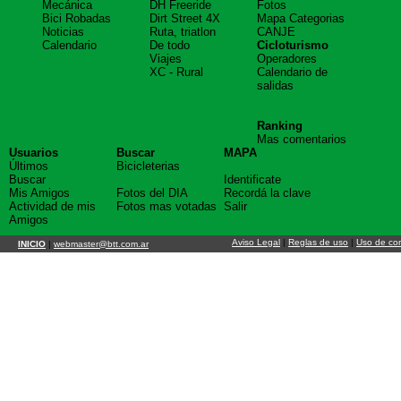
Mecánica
DH Freeride
Fotos
Bici Robadas
Dirt Street 4X
Mapa Categorias
Noticias
Ruta, triatlon
CANJE
Calendario
De todo
Cicloturismo
Viajes
Operadores
XC - Rural
Calendario de
salidas
Ranking
Mas comentarios
Usuarios
Buscar
MAPA
Últimos
Bicicleterias
Buscar
Identificate
Mis Amigos
Fotos del DIA
Recordá la clave
Actividad de mis
Fotos mas votadas
Salir
Amigos
Aviso Legal
|
Reglas de uso
|
Uso de co
INICIO
|
webmaster@btt.com.ar