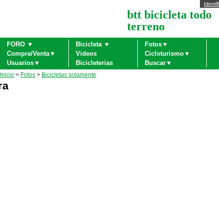
Identif
btt bicicleta todo
terreno
FORO ▼
Bicicleta ▼
Fotos▼
Compra/Venta▼
Videos
Cicloturismo▼
Usuarios▼
Bicicleterias
Buscar▼
Inicio
>
Fotos
>
Bicicletas solamente
ra