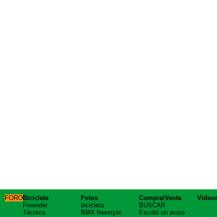
FORO
Bicicleta
Fotos
Compra/Venta
Video
Freerider
bicicleta
BUSCAR
Técnica
BMX freestyle
Escribí un aviso