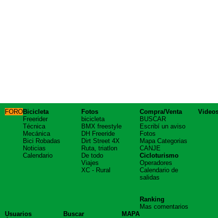
FORO
Bicicleta
Fotos
Compra/Venta
Video
Freerider
bicicleta
BUSCAR
Técnica
BMX freestyle
Escribí un aviso
Mecánica
DH Freeride
Fotos
Bici Robadas
Dirt Street 4X
Mapa Categorias
Noticias
Ruta, triatlon
CANJE
Calendario
De todo
Cicloturismo
Viajes
Operadores
XC - Rural
Calendario de
salidas
Ranking
Mas comentarios
Usuarios
Buscar
MAPA