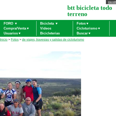
Identif
btt bicicleta todo
terreno
FORO ▼
Bicicleta ▼
Fotos▼
Compra/Venta▼
Videos
Cicloturismo▼
Usuarios▼
Bicicleterias
Buscar▼
Inicio
>
Fotos
>
de viajes, travesias y salidas de cicloturismo