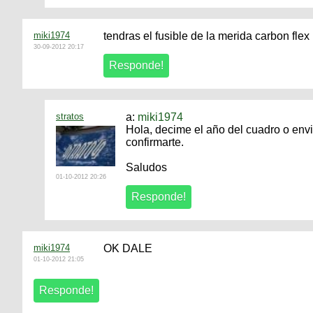
miki1974
tendras el fusible de la merida carbon flex
30-09-2012 20:17
stratos
a:
miki1974
Hola, decime el año del cuadro o env
confirmarte.
Saludos
01-10-2012 20:26
miki1974
OK DALE
01-10-2012 21:05