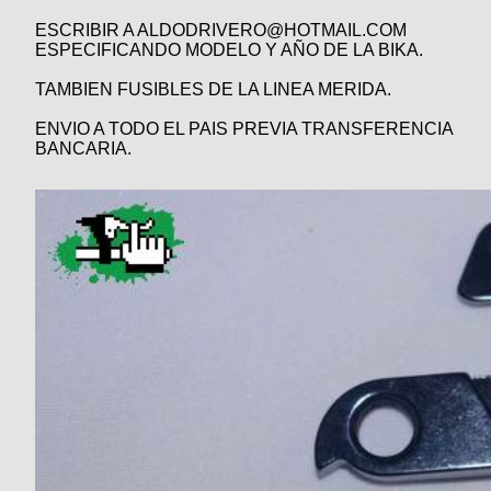
Técnica
BMX
Operadores
ESCRIBIR A ALDODRIVERO@HOTMAIL.COM
COMPRO
de
Mecánica
ESPECIFICANDO MODELO Y AÑO DE LA BIKA.
Últimos
Ruta,
cicloturismo
CANJE
triatlon
Robadas
TAMBIEN FUSIBLES DE LA LINEA MERIDA.
Buscar
Relatos
Mi
De
Noticias
de
Reputación
Mis
ENVIO A TODO EL PAIS PREVIA TRANSFERENCIA
todo
viajes
Amigos
BANCARIA.
Calendario
Mis
Retro
Foro
Compras
Actividad
de
de
Enduro
viajes
Mis
Amigos
Ventas
Ranking
Fotos
del
DÍA
Fotos
mas
votadas