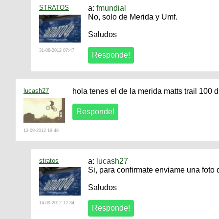
STRATOS
a:
fmundial
No, solo de Merida y Umf.
Saludos
31-08-2012 07:47
lucash27
hola tenes el de la merida matts trail 100 
12-09-2012 19:48
stratos
a:
lucash27
Si, para confirmate enviame una foto
Saludos
14-09-2012 12:34