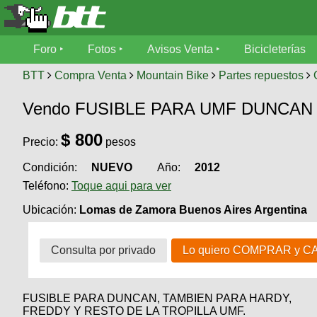
Foro
Foro
Fotos
Avisos Venta
Bicicleterías
Foro
Fotos
BTT
Compra Venta
Mountain Bike
Partes repuestos
Técnica
Vendo FUSIBLE PARA UMF DUNCAN
Avisos
Mecánica
SUBÍ
Ventas
$
800
tu
Precio:
pesos
foto
Condición:
NUEVO
Año:
2012
Bicicleterías
SUBÍ
Teléfono:
Toque aqui para ver
Galeria
tu
Bicicletas
aviso
Ubicación:
Lomas de Zamora Buenos Aires Argentina
XC
Bicicletas
Videos
Buscar
Consulta por privado
Lo quiero COMPRAR y C
Bicicletas
Viajes
Ultimos
Cicloturismo
Tandem
Descenso
Fotos
FUSIBLE PARA DUNCAN, TAMBIEN PARA HARDY,
Freerider
Dirt
Salidas
FREDDY Y RESTO DE LA TROPILLA UMF.
Usuarios
Categorias