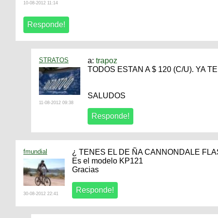
10-08-2012 11:14
STRATOS
a:
trapoz
TODOS ESTAN A $ 120 (C/U). YA 
SALUDOS
11-08-2012 09:38
fmundial
¿ TENES EL DE ÑA CANNONDALE FLA
Es el modelo KP121
Gracias
30-08-2012 22:41