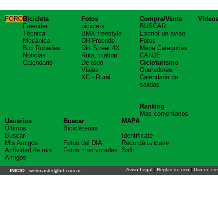
FORO
Bicicleta
Fotos
Compra/Venta
Video
Freerider
bicicleta
BUSCAR
Técnica
BMX freestyle
Escribí un aviso
Mecánica
DH Freeride
Fotos
Bici Robadas
Dirt Street 4X
Mapa Categorias
Noticias
Ruta, triatlon
CANJE
Calendario
De todo
Cicloturismo
Viajes
Operadores
XC - Rural
Calendario de
salidas
Ranking
Mas comentarios
Usuarios
Buscar
MAPA
Últimos
Bicicleterias
Buscar
Identificate
Mis Amigos
Fotos del DIA
Recordá la clave
Actividad de mis
Fotos mas votadas
Salir
Amigos
Aviso Legal
|
Reglas de uso
|
Uso de co
INICIO
|
webmaster@btt.com.ar