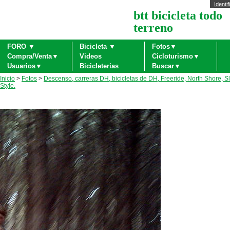
Identif
btt bicicleta todo
terreno
FORO ▼
Bicicleta ▼
Fotos▼
Compra/Venta▼
Videos
Cicloturismo▼
Usuarios▼
Bicicleterias
Buscar▼
Inicio
>
Fotos
>
Descenso, carreras DH, bicicletas de DH, Freeride, North Shore, S
Style.