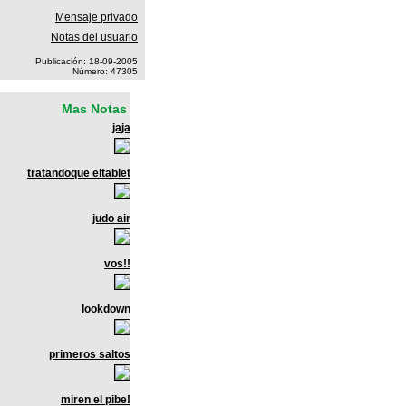
Mensaje privado
Notas del usuario
Publicación: 18-09-2005
Número: 47305
Mas Notas
jaja
tratandoque eltablet
judo air
vos!!
lookdown
primeros saltos
miren el pibe!