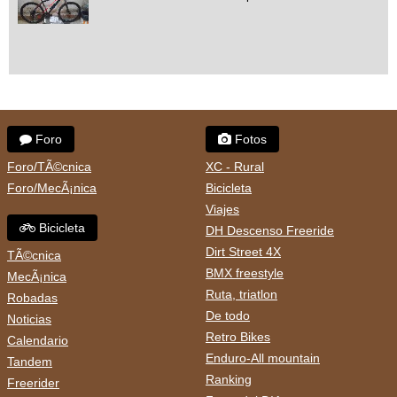
Foro
Fotos
Foro/TÃ©cnica
XC - Rural
Foro/MecÃ¡nica
Bicicleta
Viajes
Bicicleta
DH Descenso Freeride
Dirt Street 4X
TÃ©cnica
BMX freestyle
MecÃ¡nica
Ruta, triatlon
Robadas
De todo
Noticias
Retro Bikes
Calendario
Enduro-All mountain
Tandem
Ranking
Freerider