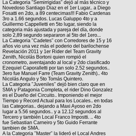
La Categoria "Semirrigidas" dejó al más técnico y
Novedoso Santiago Diaz en el 1er Lugar.. a Diego
Fosatti en 2do, a 89 centecimas!!! Fabio Cardenas
3ro a 1.66 segundos. Lucas Galuppo 4to y a
Guillermo Cappelletti en 5to lugar, siendo la
categoria más ajustada y pareja del día, donde
solo 2,89 segundo separaron al 5to del 1ero...
La Categoria "Cadetes" con Corredores de 15 y 16
años vio una vez más el poderio del barilochense
Revelación 2011 y 1er Rider del Team Gravity
Zenith, Nicolás Bortoni quien rompió el
cronometro, aventajando al local y 2do clasificado
Ezequiel Caporalletti por tan solo 2.52 segundos..
3ero fue Manuel Farre (Team Gravity Zenith).. 4to
Nicolás Angulo y 5to Tomás Quintero.
La Categoria "Juveniles" dejó bien claro que en
SMA y Patagonia Completa, el rider Dino Gonzalez
es el Dueño del Circuito.. Imponiendo el mejor
Tiempo y Record Actual para los Locales.. en todas
las Categorias.. dejando a Maxi Ayoso en 2do
lugar a 5.56 segundos.. y a 12.12 segundos al
Tercero y también Local Franco Impostti. .. 4to
fue Sebastian Carneiro y 5to Guido Ferrante
tambien de SMA.
A la Categoria "Master" la lideró el Local Andres