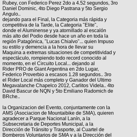
Rubey, con Federico Perez 2do a 4.52 segundos, 3ro
Daniel Dominic, 4to Diego Pastrana y 5to Sergio
Angulo..
dejando para el Final, la Categoria más rápida y
competitiva de la Tarde, la Categoria "Elite",
donde el Aluminense y ya atornillado al escalón
más alto del Podio desde hace un año en toda la
región Patagónica, "Lucas Chialvo"... quien Impuso
su estilo y demencia a la hora de llevar su
Maquina a extremas situaciones de competitividad y
espectáculo, rompiendo todo record conocido al
momento, en el Circuito Local... dejando al
Rider PRO de Giant Argentina en 2do Lugar,
Federico Proverbio a escasos 1.28 segundos.. 3ro
el Rider Local más completo y Ganador del Ultimo
Megavalanche Chapelco 2012, Carlitos Videla.. 4to
David Bascur de NQN y 5to Emiliano Radomich de
BRche..
la Organizacion del Evento, conjuntamente con la
AMS (Asociacion de Mountaibike de SMA), quieren
agradecer a Parque Nacional Lanín, a la
Subsecretaria de Deportes Municipal, a la
Dirección de Tránsito y Trasporte, al Cuartel de
Bomberos Voluntarios de SMA y a la Dirección del