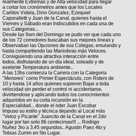
realmente Extremas y de Alta velocidad para llegar
a cortar los cronómetros antes que los Locales
Carlitos Videla, Dino Gonzalez, Ezequiel
Caporalletti y Juan de la Canal, quienes hasta el
Viernes y Sábado eran Indiscutidos en cada una de
sus Categorias...
Desde las 9am del Domingo se pudo ver que cada uno
de los 72 corredores buscaban sus mejores lineas y
Observaban las Opciones de sus Colegas, emulando y
hasta compartiendo las Maniobras más Veloces.
Consiguiendo una atractiva interacción entre
todos, disfrutando de un día ideal, soleado y de
exelente Temperatura ambiente..
A las 13hs comienza la Carrera con la Categoria
"Menores" como Primer Espectáculo, con Riders de
10 y hasta 14 años quienes supieron Bajar a toda
velocidad sin perder el control ni accidentarse,
divirtiendose y aplicando todos los conocimientos
adquiridos en su corta incursión en la
Especialidad... donde el rider Juan Escobar
Impuso su estilo y técnica dejando al Local más
"Veloz y Picante" Juancito de la Canal en el 2do
lugar por tan solo 86 centecimas!!! ... Rodrigo
Nuñez 3ro a 3.45 segundos.. Agustin Paez 4to y
Tobias Zumin en 5to Lugar.