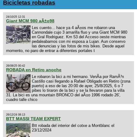
Bicicletas robadas
24/10/25 12:31
Giant MCM 980 aÃ±o98
Les cuento... hace ya 4 aÃ±os me robaron una
Cannondale cujo 3 amarilla fluo y una Giant MCM 980
en Gral Rodriguez. Km 53 del Acceso oeste mientras
pedaleabamos con mi esposa a Lujan. Aun conservo
las denuncias y las fotos de mis bikes. Desde aquel
momento, no paro de entrar a diferentes portales t
26/08/25 00:42
ROBADA en Retiro anoche
Le robaron la bici a mi hermano. VenÃ­a por RamÃ³n
Castillo casi llegando a Rafael Obligado en Retiro (zona
puerto) a eso de las 20:00 de ayer, 25/8/2025, 6 o 7
pibes lo tiraron de la bici y se la llevaron para la villa
31. La bici es una mountain BRONCO del aÃ±o 1996 rodado 26',
cuadro talle chico
26/12/24 08:13
BTT MASSI TEAM EXPERT
Btt robada del interior del cotxe a Montblanc el
23/12/2024