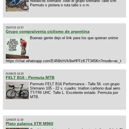
hidralicos shimano Todo el grupo shimano Talle s/m
Permuto x pistera o ruta talle s o m.
25/07/25 15:57
Grupo compra/venta ciclismo de argentina
Buenas gente dejo el link para los que quieran unirse
https://chat.whatsapp.com/E4N9zhVk9wHFFzK7T345Kn?mode=ac_t
01/06/25 18:20
FELT B16 - Permuta MTB
Permuto FELT B16 Performance - Talle 56. con grupo
Shimano 105 - 22 v, cuadro: triatlon carbono dual aero
TT/TRI UHC. Talle L. Excelente estado. Permuta por
MTB.
12/04/25 11:30
Plato palanca XTR M960