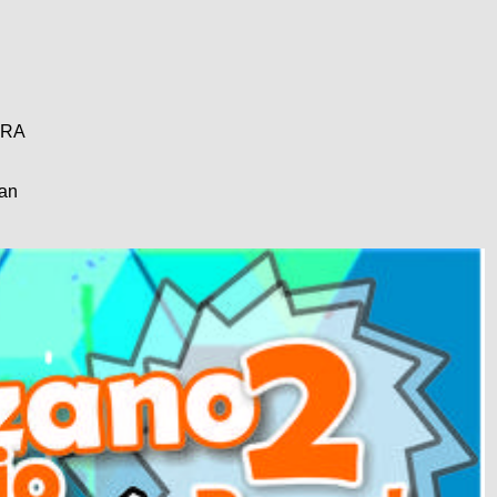
ARA
an