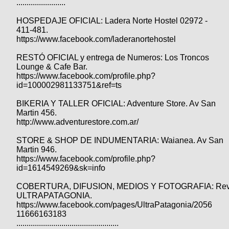
........................
Categorias
BMX
Salidas
Usuarios
TÃ©cnica
COMPRO
HOSPEDAJE OFICIAL: Ladera Norte Hostel 02972 -
Ruta,
Operadores
411-481.
triatlon
de
MecÃ¡nica
Ãšltimos
CANJE
https://www.facebook.com/laderanortehostel
cicloturismo
De
Robadas
Buscar
Mi
RESTÓ OFICIAL y entrega de Numeros: Los Troncos
todo
Relatos
ReputaciÃ³n
Lounge & Cafe Bar.
Noticias
de
Mis
Retro
https://www.facebook.com/profile.php?
viajes
Amigos
Mis
id=100002981133751&ref=ts
Calendario
Compras
Enduro
Foro
Actividad
BIKERIA Y TALLER OFICIAL: Adventure Store. Av San
de
de
Mis
Martin 456.
viajes
Amigos
Ventas
Ranking
http://www.adventurestore.com.ar/
STORE & SHOP DE INDUMENTARIA: Waianea. Av San
Fotos
Martin 946.
del
https://www.facebook.com/profile.php?
DÃA
id=1614549269&sk=info
COBERTURA, DIFUSION, MEDIOS Y FOTOGRAFIA: Rev
ULTRAPATAGONIA.
Fotos
https://www.facebook.com/pages/UltraPatagonia/2056
mas
11666163183
votadas
..................................................