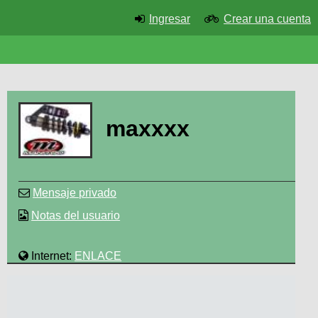
Ingresar
Crear una cuenta
maxxxx
Mensaje privado
Notas del usuario
Internet:
ENLACE