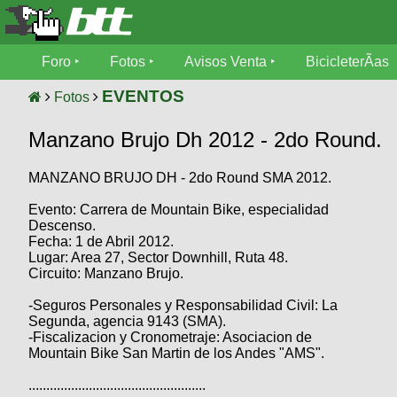
Foro
Foro
Fotos
Avisos Venta
BicicleterÃ­as
Foro
Fotos
EVENTOS
Fotos
TÃ©cnica
Manzano Brujo Dh 2012 - 2do Round.
Avisos
MecÃ¡nica
SUBÃ
Ventas
MANZANO BRUJO DH - 2do Round SMA 2012.
tu foto
Evento: Carrera de Mountain Bike, especialidad
BicicleterÃ­
Galeria
Descenso.
SUBÃ
as
Fecha: 1 de Abril 2012.
tu
XC
Lugar: Area 27, Sector Downhill, Ruta 48.
aviso
Bicicletas
Circuito: Manzano Brujo.
Bicicletas
-Seguros Personales y Responsabilidad Civil: La
Buscar
Viajes
Videos
Segunda, agencia 9143 (SMA).
Bicicletas
-Fiscalizacion y Cronometraje: Asociacion de
Ultimos
Descenso
Mountain Bike San Martin de los Andes "AMS".
Cicloturismo
Tandem
Fotos
Dirt
..................................................
Freerider