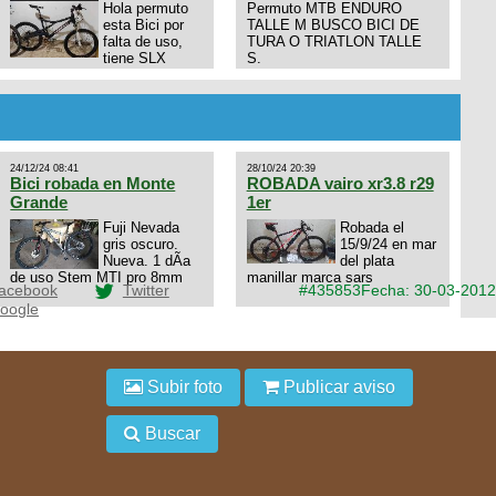
Hola permuto
Permuto MTB ENDURO
esta Bici por
TALLE M BUSCO BICI DE
falta de uso,
TURA O TRIATLON TALLE
tiene SLX
S.
10x1, llantas y frenos LX,
Horquilla Axon tope de gama
con bloqueo al manubrio y
amortiguador FOX permuto
por drone de la marca Dji, les
dejo mi numero al que le
24/12/24 08:41
28/10/24 20:39
interesa 3434568861 saludos
Bici robada en Monte
ROBADA vairo xr3.8 r29
Grande
1er
Fuji Nevada
Robada el
gris oscuro.
15/9/24 en mar
Nueva. 1 dÃ­a
del plata
de uso Stem MTI pro 8mm
manillar marca sars
acebook
Twitter
#435853
Fecha: 30-03-2012
oogle
Subir foto
Publicar aviso
Buscar