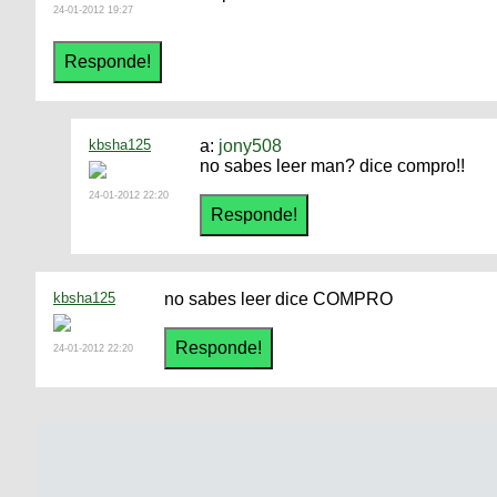
24-01-2012 19:27
kbsha125
a:
jony508
no sabes leer man? dice compro!!
24-01-2012 22:20
kbsha125
no sabes leer dice COMPRO
24-01-2012 22:20