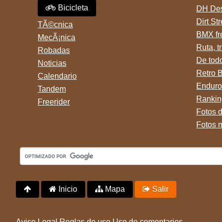
Bicicleta
DH Des
Dirt St
TÃ©cnica
BMX fr
MecÃ¡nica
Ruta, tr
Robadas
De tod
Noticias
Retro 
Calendario
Enduro
Tandem
Rankin
Freerider
Fotos 
Fotos 
Inicio
Mapa
Salir
Aviso Legal
Reglas de uso
Uso de comentarios