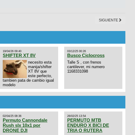
SIGUIENTE
19/04/26 09:40
03/12/25 00:26
SHIFTER XT 8V
Busco Ciclocross
necesito esta
Talle S , con frenos
manija/shifter
cantilever, mi numero
XT 8V que
1168331098
este perfecto,
tambien pata de cambio igual
modelo
02/04/25 08:36
26/02/25 13:54
Permuto Cannondale
PERMUTO MTB
Rush slx 10x1 por
ENDURO X BICI DE
DRONE DJI
TRIA O RUTERA