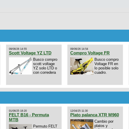
09/06/26 14:55
09/06/26 14:54
Scott Voltage YZ LTD
Compro Voltage FR
Busco compro
Busco compro
scott voltage
Voltage FR en
YZ solo LTD o
lo posible solo
con corredera
cuadro.
01/06/25 18:20
12/04/25 11:30
FELT B16 - Permuta
Plato palanca XTR M960
MTB
Cambio por
platos y
Permuto FELT