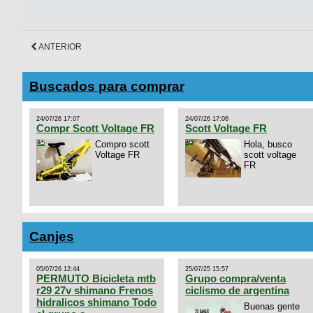
ANTERIOR
Buscados para comprar
24/07/26 17:07
24/07/26 17:06
Compr Scott Voltage FR
Scott Voltage FR
Compro scott
Hola, busco
Voltage FR
scott voltage
FR
Canjes
05/07/26 12:44
25/07/25 15:57
PERMUTO Bicicleta mtb
Grupo compra/venta
r29 27v shimano Frenos
ciclismo de argentina
hidralicos shimano Todo
Buenas gente