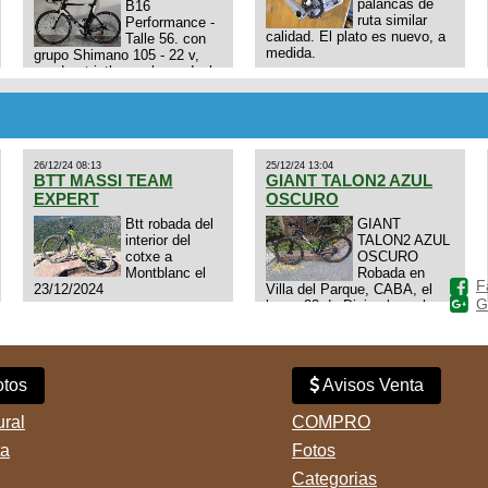
palancas de
B16
ruta similar
Performance -
calidad. El plato es nuevo, a
Talle 56. con
medida.
grupo Shimano 105 - 22 v,
cuadro: triatlon carbono dual
E4N9zhVk9wHFFzK7T345Kn?
aero TT/TRI UHC. Talle L.
Excelente estado. Permuta
por MTB.
26/12/24 08:13
25/12/24 13:04
BTT MASSI TEAM
GIANT TALON2 AZUL
EXPERT
OSCURO
Btt robada del
GIANT
interior del
TALON2 AZUL
cotxe a
OSCURO
Montblanc el
Robada en
F
23/12/2024
Villa del Parque, CABA, el
G
lunes 23 de Diciembre a las
11:38 am, hay video del
ladrÃ³n. Denuncia policial
realizada.
tos
Avisos Venta
ural
COMPRO
ta
Fotos
Categorias