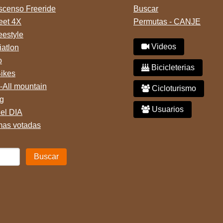
censo Freeride
Buscar
reet 4X
Permutas - CANJE
eestyle
Videos
iatlon
o
Bicicleterias
Bikes
-All mountain
Cicloturismo
g
Usuarios
del DIA
mas votadas
Buscar