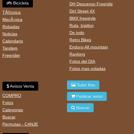
Bicicleta
DH Descenso Freeride
Dirt Street 4X
TÃ©cnica
BMX freestyle
MecÃ¡nica
Ruta, triatlon
Robadas
De todo
Noticias
Retro Bikes
Calendario
Enduro-All mountain
Tandem
Ranking
Freerider
Fotos del DIA
Fotos mas votadas
Subir foto
Avisos Venta
COMPRO
Publicar aviso
Fotos
Buscar
Categorias
Buscar
Permutas - CANJE