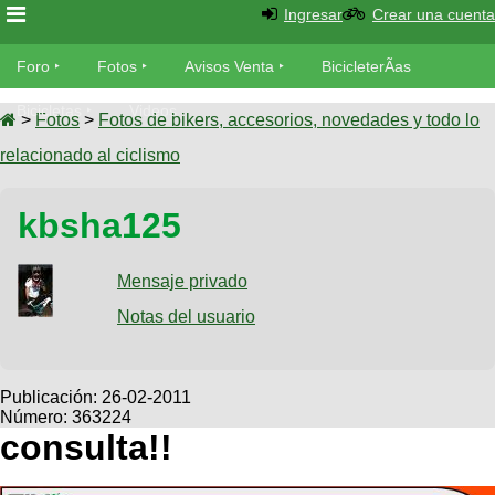
Ingresar
Crear una cuenta
Foro
Foro
Fotos
Avisos Venta
BicicleterÃ­as
Foro
Bicicletas
Videos
Fotos
>
Fotos
>
Fotos de bikers, accesorios, novedades y todo lo
TÃ©cnica
relacionado al ciclismo
Avisos
MecÃ¡nica
SUBÃ
Ventas
kbsha125
tu foto
BicicleterÃ­
Galeria
Mensaje privado
SUBÃ
as
tu
Notas del usuario
XC
aviso
Bicicletas
Bicicletas
Buscar
Viajes
Publicación:
26-02-2011
Videos
Número: 363224
Bicicletas
Ultimos
Descenso
consulta!!
Cicloturismo
Tandem
Fotos
Dirt
Freerider