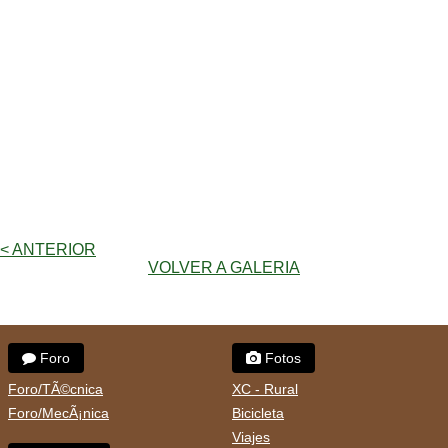
< ANTERIOR
VOLVER A GALERIA
Foro
Fotos
Foro/TÃ©cnica
XC - Rural
Foro/MecÃ¡nica
Bicicleta
Viajes