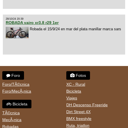
28/10/24 20:39
ROBADA vairo xr3.8 r29 1er
Robada el 15/9/24 en mar del plata manillar marca sars
Foro
Fotos
Foro/TÃ©cnica
XC - Rural
Foro/MecÃ¡nica
Bicicleta
Viajes
Bicicleta
DH Descenso Freeride
Dirt Street 4X
TÃ©cnica
BMX freestyle
MecÃ¡nica
Ruta, triatlon
Robadas