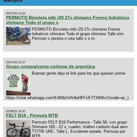
05/07/26 12:44
PERMUTO Bicicleta mtb r29 27v shimano Frenos hidralicos
shimano Todo el grupo s
PERMUTO Bicicleta mtb r29 27v shimano Frenos
hidralicos shimano Todo el grupo shimano Talle s/m
Permuto x pistera o ruta talle s o m.
25/07/25 15:57
Grupo compra/venta ciclismo de argentina
Buenas gente dejo el link para los que quieran unirse
https://chat.whatsapp.com/E4N9zhVk9wHFFzK7T345Kn?mode=ac_t
01/06/25 18:20
FELT B16 - Permuta MTB
Permuto FELT B16 Performance - Talle 56. con grupo
Shimano 105 - 22 v, cuadro: triatlon carbono dual aero
TT/TRI UHC. Talle L. Excelente estado. Permuta por
MTB.