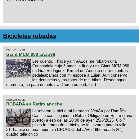
Bicicletas robadas
24/10/25 12:31
Giant MCM 980 aÃ±o98
Les cuento... hace ya 4 aÃ±os me robaron una
Cannondale cujo 3 amarilla fluo y una Giant MCM 980
en Gral Rodriguez. Km 53 del Acceso oeste mientras
pedaleabamos con mi esposa a Lujan. Aun conservo
las denuncias y las fotos de mis bikes. Desde aquel
momento, no paro de entrar a diferentes portales t
26/08/25 00:42
ROBADA en Retiro anoche
Le robaron la bici a mi hermano. VenÃ­a por RamÃ³n
Castillo casi llegando a Rafael Obligado en Retiro (zona
puerto) a eso de las 20:00 de ayer, 25/8/2025, 6 o 7
pibes lo tiraron de la bici y se la llevaron para la villa
31. La bici es una mountain BRONCO del aÃ±o 1996 rodado 26',
cuadro talle chico