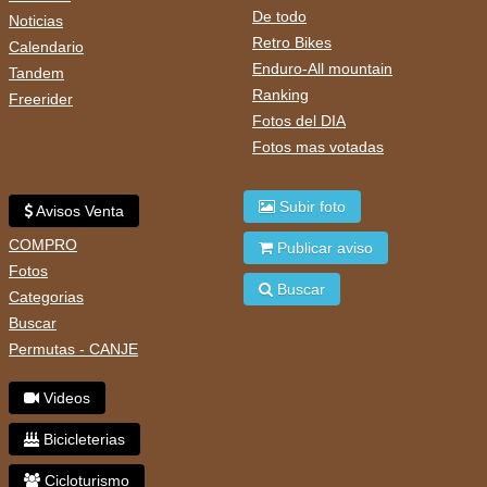
De todo
Noticias
Retro Bikes
Calendario
Enduro-All mountain
Tandem
Ranking
Freerider
Fotos del DIA
Fotos mas votadas
Subir foto
Avisos Venta
COMPRO
Publicar aviso
Fotos
Buscar
Categorias
Buscar
Permutas - CANJE
Videos
Bicicleterias
Cicloturismo