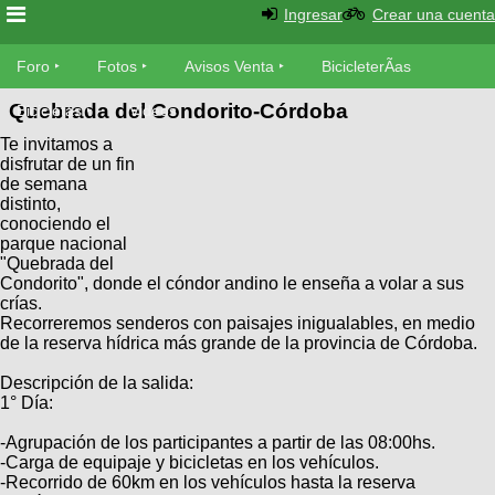
Ingresar
Crear una cuenta
Foro
Foro
Fotos
Avisos Venta
BicicleterÃ­as
Quebrada del Condorito-Córdoba
Foro
Bicicletas
Videos
Fotos
Te invitamos a
TÃ©cnica
disfrutar de un fin
Avisos
de semana
MecÃ¡nica
SUBÃ
Ventas
distinto,
tu foto
conociendo el
parque nacional
"Quebrada del
BicicleterÃ­
Galeria
Condorito", donde el cóndor andino le enseña a volar a sus
SUBÃ
as
crías.
tu
XC
Recorreremos senderos con paisajes inigualables, en medio
aviso
Bicicletas
de la reserva hídrica más grande de la provincia de Córdoba.
Bicicletas
Descripción de la salida:
Buscar
Viajes
Videos
1° Día:
Bicicletas
Ultimos
Descenso
-Agrupación de los participantes a partir de las 08:00hs.
Cicloturismo
Tandem
-Carga de equipaje y bicicletas en los vehículos.
Fotos
Dirt
-Recorrido de 60km en los vehículos hasta la reserva
Freerider