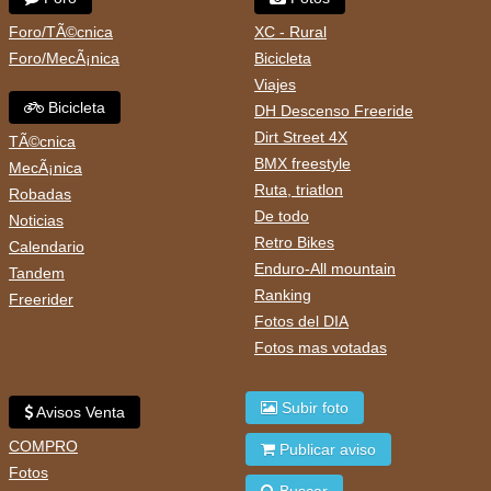
Foro/TÃ©cnica
XC - Rural
Foro/MecÃ¡nica
Bicicleta
Viajes
Bicicleta
DH Descenso Freeride
Dirt Street 4X
TÃ©cnica
BMX freestyle
MecÃ¡nica
Ruta, triatlon
Robadas
De todo
Noticias
Retro Bikes
Calendario
Enduro-All mountain
Tandem
Ranking
Freerider
Fotos del DIA
Fotos mas votadas
Subir foto
Avisos Venta
COMPRO
Publicar aviso
Fotos