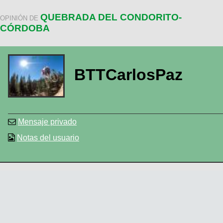
QUEBRADA DEL CONDORITO-
OPINIÓN DE
CÓRDOBA
BTTCarlosPaz
Mensaje privado
Notas del usuario