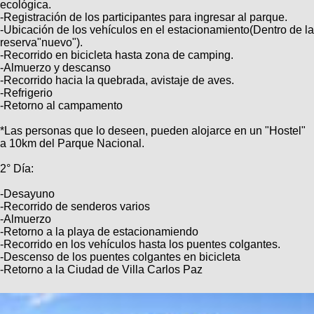
Categorias
ecológica.
BMX
Salidas
Usuarios
-Registración de los participantes para ingresar al parque.
TÃ©cnica
COMPRO
-Ubicación de los vehículos en el estacionamiento(Dentro de la
Ruta,
Operadores
reserva"nuevo").
triatlon
de
MecÃ¡nica
Ãšltimos
CANJE
-Recorrido en bicicleta hasta zona de camping.
cicloturismo
De
-Almuerzo y descanso
Robadas
Buscar
Mi
todo
-Recorrido hacia la quebrada, avistaje de aves.
Relatos
ReputaciÃ³n
-Refrigerio
Noticias
de
Mis
Retro
-Retorno al campamento
viajes
Amigos
Mis
Calendario
Compras
Enduro
*Las personas que lo deseen, pueden alojarce en un "Hostel"
Foro
Actividad
a 10km del Parque Nacional.
de
de
Mis
viajes
Amigos
Ventas
Ranking
2° Día:
-Desayuno
Fotos
-Recorrido de senderos varios
del
-Almuerzo
DÃA
-Retorno a la playa de estacionamiendo
-Recorrido en los vehículos hasta los puentes colgantes.
-Descenso de los puentes colgantes en bicicleta
Fotos
-Retorno a la Ciudad de Villa Carlos Paz
mas
votadas