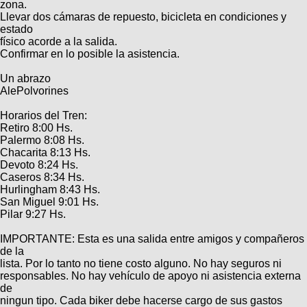
Categorias
zona.
BMX
Salidas
Usuarios
Llevar dos cámaras de repuesto, bicicleta en condiciones y
TÃ©cnica
COMPRO
estado
Ruta,
Operadores
físico acorde a la salida.
triatlon
de
MecÃ¡nica
Ãšltimos
CANJE
Confirmar en lo posible la asistencia.
cicloturismo
De
Robadas
Buscar
Mi
todo
Un abrazo
Relatos
ReputaciÃ³n
AlePolvorines
Noticias
de
Mis
Retro
viajes
Amigos
Mis
Calendario
Horarios del Tren:
Compras
Enduro
Retiro 8:00 Hs.
Foro
Actividad
Palermo 8:08 Hs.
de
de
Mis
Chacarita 8:13 Hs.
viajes
Amigos
Ventas
Ranking
Devoto 8:24 Hs.
Caseros 8:34 Hs.
Hurlingham 8:43 Hs.
Fotos
San Miguel 9:01 Hs.
del
Pilar 9:27 Hs.
DÃA
IMPORTANTE: Esta es una salida entre amigos y compañeros
de la
Fotos
lista. Por lo tanto no tiene costo alguno. No hay seguros ni
mas
responsables. No hay vehículo de apoyo ni asistencia externa
votadas
de
ningun tipo. Cada biker debe hacerse cargo de sus gastos