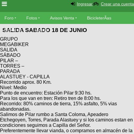
Ingresar
Crear una cuenta
Foro
Foro
Fotos
Avisos Venta
BicicleterÃ­as
SALIDA SABADO 18 DE JUNIO
Foro
Bicicletas
Videos
Fotos
GRUPO
TÃ©cnica
MEGABIKER
Avisos
SALIDA
MecÃ¡nica
SUBÃ
Ventas
SÁBADO
tu foto
PILAR –
TORRES –
PARADA
BicicleterÃ­
Galeria
ALASTUEY - CAPILLA
SUBÃ
as
Recorrido aprox. 80 Km.
tu
XC
Nivel: Medio
aviso
Bicicletas
Punto de encuentro: Estación Pilar 9:30 hs.
Bicicletas
Para los que van en tren: Retiro tren de 8:00 hs.
Recorrido: 80% caminos de tierra, 15% asfalto, 5% vias
Buscar
Viajes
Videos
abandonadas.
Bicicletas
Salimos de Pilar rumbo a Santa Coloma, Apeadero
Ultimos
Descenso
Etchegoyen, Torres, Parada Alastuey y si los caminos estan en
Cicloturismo
Tandem
condiciones seguimos a Capilla del Señor.
Fotos
Dirt
Preferentemente llevar vianda, o compramos en almacén de la
Freerider