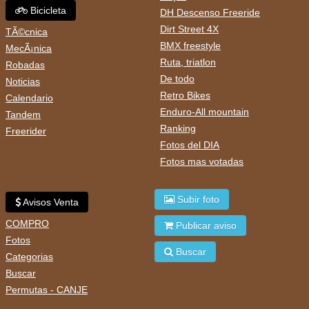
Bicicleta
DH Descenso Freeride
Dirt Street 4X
TÃ©cnica
BMX freestyle
MecÃ¡nica
Ruta, triatlon
Robadas
De todo
Noticias
Retro Bikes
Calendario
Enduro-All mountain
Tandem
Ranking
Freerider
Fotos del DIA
Fotos mas votadas
Subir foto
Avisos Venta
COMPRO
Publicar aviso
Fotos
Buscar
Categorias
Buscar
Permutas - CANJE