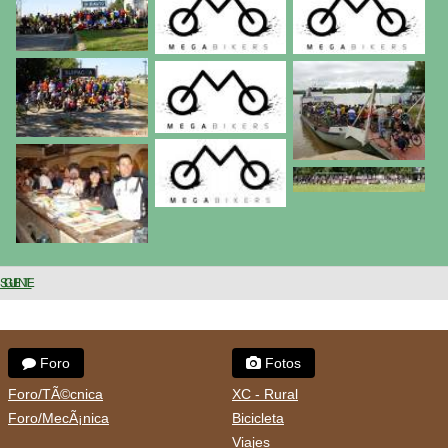
SIGUIENTE
Foro
Fotos
Foro/TÃ©cnica
XC - Rural
Foro/MecÃ¡nica
Bicicleta
Viajes