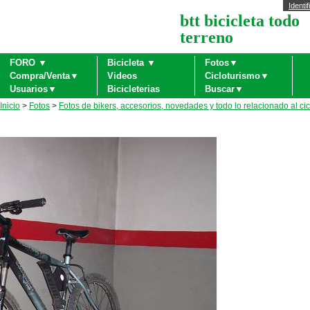
Identif
btt bicicleta todo
terreno
FORO ▼
Bicicleta ▼
Fotos▼
Compra/Venta▼
Videos
Cicloturismo▼
Usuarios▼
Bicicleterias
Buscar▼
Inicio
>
Fotos
>
Fotos de bikers, accesorios, novedades y todo lo relacionado al ci