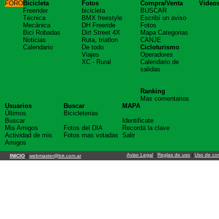
FORO
Bicicleta
Fotos
Compra/Venta
Video
Freerider
bicicleta
BUSCAR
Técnica
BMX freestyle
Escribí un aviso
Mecánica
DH Freeride
Fotos
Bici Robadas
Dirt Street 4X
Mapa Categorias
Noticias
Ruta, triatlon
CANJE
Calendario
De todo
Cicloturismo
Viajes
Operadores
XC - Rural
Calendario de
salidas
Ranking
Mas comentarios
Usuarios
Buscar
MAPA
Últimos
Bicicleterias
Buscar
Identificate
Mis Amigos
Fotos del DIA
Recordá la clave
Actividad de mis
Fotos mas votadas
Salir
Amigos
Aviso Legal
|
Reglas de uso
|
Uso de co
INICIO
|
webmaster@btt.com.ar