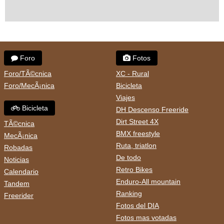
Foro
Fotos
Foro/TÃ©cnica
XC - Rural
Foro/MecÃ¡nica
Bicicleta
Viajes
Bicicleta
DH Descenso Freeride
Dirt Street 4X
TÃ©cnica
BMX freestyle
MecÃ¡nica
Ruta, triatlon
Robadas
De todo
Noticias
Retro Bikes
Calendario
Enduro-All mountain
Tandem
Ranking
Freerider
Fotos del DIA
Fotos mas votadas