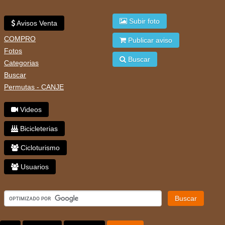
Subir foto
Avisos Venta
COMPRO
Publicar aviso
Fotos
Buscar
Categorias
Buscar
Permutas - CANJE
Videos
Bicicleterias
Cicloturismo
Usuarios
Buscar