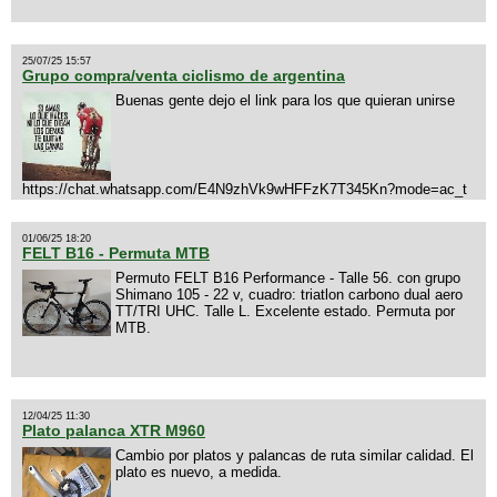
25/07/25 15:57
Grupo compra/venta ciclismo de argentina
Buenas gente dejo el link para los que quieran unirse
https://chat.whatsapp.com/E4N9zhVk9wHFFzK7T345Kn?mode=ac_t
01/06/25 18:20
FELT B16 - Permuta MTB
Permuto FELT B16 Performance - Talle 56. con grupo
Shimano 105 - 22 v, cuadro: triatlon carbono dual aero
TT/TRI UHC. Talle L. Excelente estado. Permuta por
MTB.
12/04/25 11:30
Plato palanca XTR M960
Cambio por platos y palancas de ruta similar calidad. El
plato es nuevo, a medida.