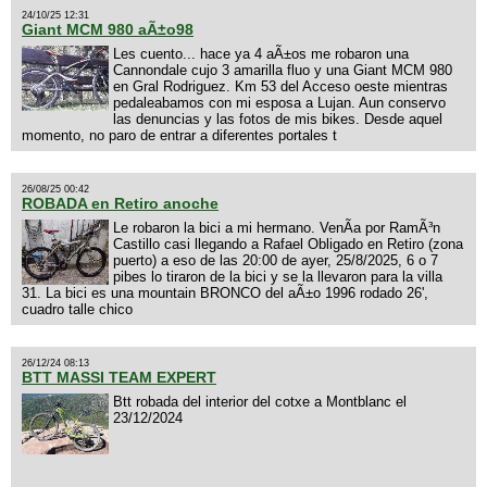
24/10/25 12:31
Giant MCM 980 aÃ±o98
Les cuento... hace ya 4 aÃ±os me robaron una
Cannondale cujo 3 amarilla fluo y una Giant MCM 980
en Gral Rodriguez. Km 53 del Acceso oeste mientras
pedaleabamos con mi esposa a Lujan. Aun conservo
las denuncias y las fotos de mis bikes. Desde aquel
momento, no paro de entrar a diferentes portales t
26/08/25 00:42
ROBADA en Retiro anoche
Le robaron la bici a mi hermano. VenÃ­a por RamÃ³n
Castillo casi llegando a Rafael Obligado en Retiro (zona
puerto) a eso de las 20:00 de ayer, 25/8/2025, 6 o 7
pibes lo tiraron de la bici y se la llevaron para la villa
31. La bici es una mountain BRONCO del aÃ±o 1996 rodado 26',
cuadro talle chico
26/12/24 08:13
BTT MASSI TEAM EXPERT
Btt robada del interior del cotxe a Montblanc el
23/12/2024