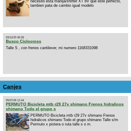
necesito esta manija/shifter XT 8V que este perfecto,
tambien pata de cambio igual modelo
03/12/25 00:26
Busco Ciclocross
Talle S , con frenos cantilever, mi numero 1168331098
Canjes
05/07/26 12:44
PERMUTO Bicicleta mtb r29 27v shimano Frenos hidralicos
shimano Todo el grupo s
PERMUTO Bicicleta mtb r29 27v shimano Frenos
hidralicos shimano Todo el grupo shimano Talle s/m
Permuto x pistera o ruta talle s o m.