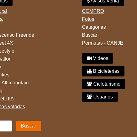
tos
Avisos Venta
ural
COMPRO
ta
Fotos
Categorias
censo Freeride
Buscar
reet 4X
Permutas - CANJE
eestyle
Videos
iatlon
o
Bicicleterias
Bikes
-All mountain
Cicloturismo
g
Usuarios
del DIA
mas votadas
Buscar