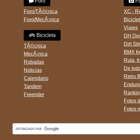
Foro
Fo
Foro/TÃ©cnica
XC - R
Foro/MecÃ¡nica
Bicicle
Viajes
Bicicleta
DH Des
Dirt St
TÃ©cnica
BMX fr
MecÃ¡nica
Ruta, tr
Robadas
De tod
Noticias
Retro 
Calendario
Enduro
Tandem
Rankin
Freerider
Fotos 
Fotos 