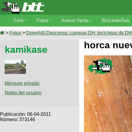
Foro
Foro
Fotos
Avisos Venta
BicicleterÃ­as
Foro
Fotos
>
Fotos
>
Downhill-Descenso: carreras DH, bicicletas de DH,
TÃ©cnica
horca nuev
kamikase
Avisos
MecÃ¡nica
SUBÃ
Ventas
tu foto
BicicleterÃ­
Galeria
SUBÃ
as
tu
Mensaje privado
XC
aviso
Bicicletas
Notas del usuario
Bicicletas
Buscar
Viajes
Videos
Bicicletas
Ultimos
Publicación:
06-04-2011
Descenso
Cicloturismo
Número: 373146
Tandem
Fotos
Dirt
Freerider