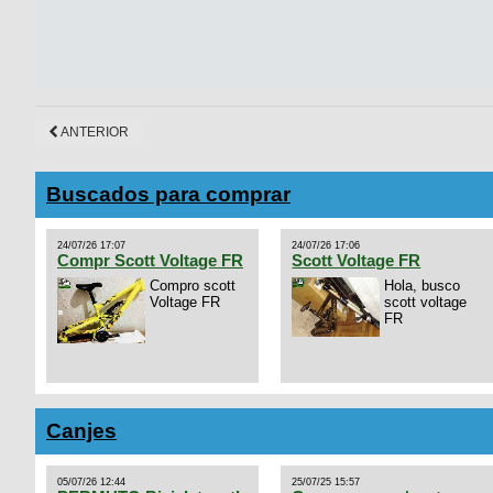
ANTERIOR
Buscados para comprar
24/07/26 17:07
24/07/26 17:06
Compr Scott Voltage FR
Scott Voltage FR
Compro scott
Hola, busco
Voltage FR
scott voltage
FR
Canjes
05/07/26 12:44
25/07/25 15:57