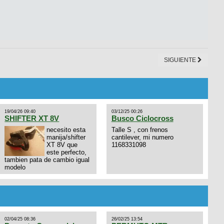
SIGUIENTE
19/04/26 09:40
03/12/25 00:26
SHIFTER XT 8V
Busco Ciclocross
necesito esta
Talle S , con frenos
manija/shifter
cantilever, mi numero
XT 8V que
1168331098
este perfecto,
tambien pata de cambio igual
modelo
02/04/25 08:36
26/02/25 13:54