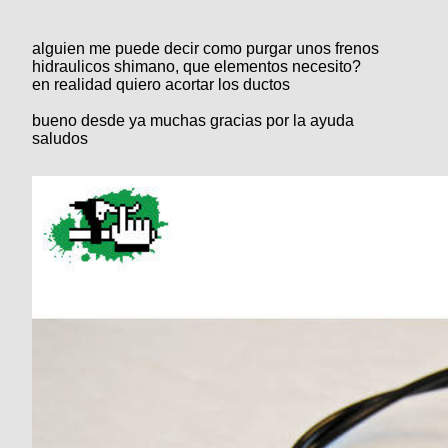
Categorias
BMX
Salidas
Usuarios
TÃ©cnica
COMPRO
Ruta,
Operadores
alguien me puede decir como purgar unos frenos
triatlon
de
MecÃ¡nica
hidraulicos shimano, que elementos necesito?
Ãšltimos
CANJE
cicloturismo
en realidad quiero acortar los ductos
De
Robadas
Buscar
Mi
todo
Relatos
bueno desde ya muchas gracias por la ayuda
ReputaciÃ³n
Noticias
de
saludos
Mis
Retro
viajes
Amigos
Mis
Calendario
Compras
Enduro
Foro
Actividad
de
de
Mis
viajes
Amigos
Ventas
Ranking
Fotos
del
DÃA
Fotos
mas
votadas