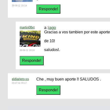
26-06-11 19:14
martin08xt
a :
iago
Gracias a vos tambien por este aporte
de 10!
saludos!.
26-06-11 19:24
eldiariero-ss
Che , muy buen aporte !! SALUDOS .
03-07-11 00:17