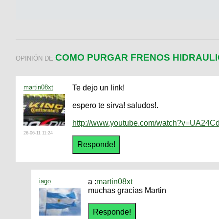
COMO PURGAR FRENOS HIDRAUL
OPINIÓN DE
martin08xt
Te dejo un link!
espero te sirva! saludos!.
http://www.youtube.com/watch?v=UA24C
26-06-11 11:24
iago
a :
martin08xt
muchas gracias Martin