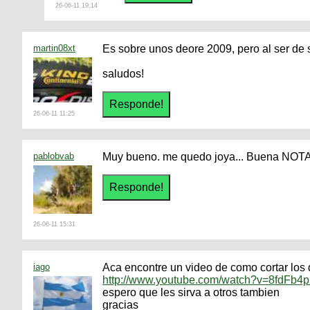
26-06-11 19:14
martin08xt
Es sobre unos deore 2009, pero al ser de 
saludos!
26-06-11 11:25
pablobvab
Muy bueno. me quedo joya... Buena NOT
26-06-11 15:31
iago
Aca encontre un video de como cortar los
http://www.youtube.com/watch?v=8fdFb
espero que les sirva a otros tambien
gracias