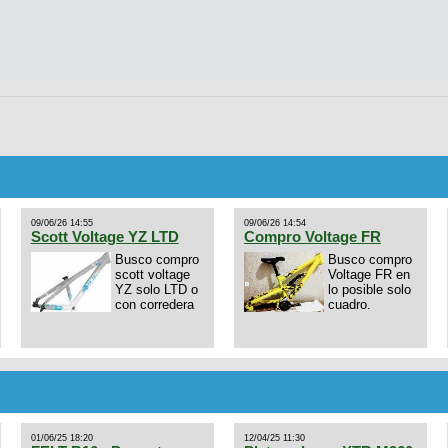
09/06/26 14:55
09/06/26 14:54
Scott Voltage YZ LTD
Compro Voltage FR
Busco compro
Busco compro
scott voltage
Voltage FR en
YZ solo LTD o
lo posible solo
con corredera
cuadro.
01/06/25 18:20
12/04/25 11:30