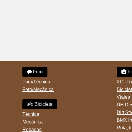
Foro
Fo
Foro/Técnica
XC - R
Foro/Mecánica
Bicicle
Viajes
Bicicleta
DH Des
Dirt St
Técnica
BMX fr
Mecánica
Ruta, tr
Robadas