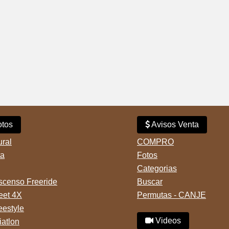
tos
Avisos Venta
ural
COMPRO
ta
Fotos
Categorias
censo Freeride
Buscar
reet 4X
Permutas - CANJE
eestyle
Videos
iatlon