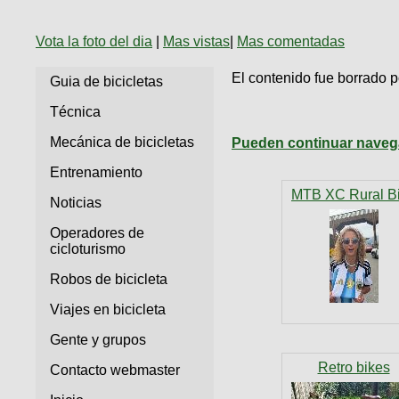
Técnica
BMX
Operadores
COMPRO
de
Mecánica
Vota la foto del dia
|
Mas vistas
|
Mas comentadas
Últimos
Ruta,
cicloturismo
CANJE
triatlon
Robadas
Buscar
El contenido fue borrado p
Guia de bicicletas
Relatos
Mi
De
Noticias
de
Reputación
Mis
todo
Técnica
viajes
Amigos
Calendario
Mis
Retro
Mecánica de bicicletas
Pueden continuar navega
Foro
Compras
Actividad
de
de
Enduro
Entrenamiento
viajes
Mis
Amigos
MTB XC Rural B
Ventas
Noticias
Ranking
Operadores de
cicloturismo
Fotos
del
Robos de bicicleta
DÍA
Viajes en bicicleta
Gente y grupos
Fotos
mas
Retro bikes
Contacto webmaster
votadas