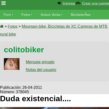
Ingresar
Crear una cuenta
Foro
Foro
Fotos
Avisos Venta
BicicleterÃ­as
Foro
Bicicletas
Videos
Fotos
>
Fotos
>
Mountain bike, Bicicletas de XC,Carreras de MTB,
TÃ©cnica
rural bike
Avisos
MecÃ¡nica
SUBÃ
Ventas
colitobiker
tu foto
BicicleterÃ­
Galeria
Mensaje privado
SUBÃ
as
tu
Notas del usuario
XC
aviso
Bicicletas
Bicicletas
Buscar
Viajes
Publicación:
26-04-2011
Videos
Número: 378045
Bicicletas
Ultimos
Descenso
Duda existencial....
Cicloturismo
Tandem
Fotos
Dirt
Freerider