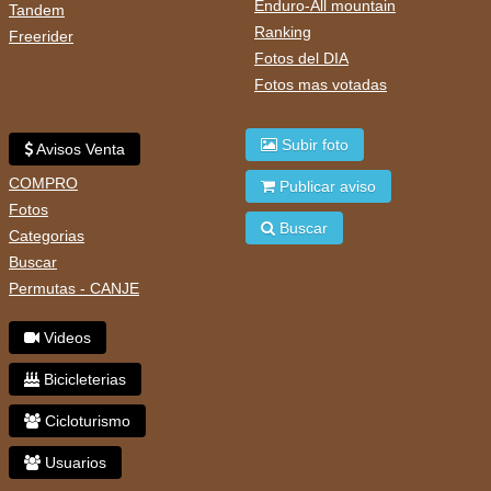
Enduro-All mountain
Tandem
Ranking
Freerider
Fotos del DIA
Fotos mas votadas
Subir foto
Avisos Venta
COMPRO
Publicar aviso
Fotos
Buscar
Categorias
Buscar
Permutas - CANJE
Videos
Bicicleterias
Cicloturismo
Usuarios