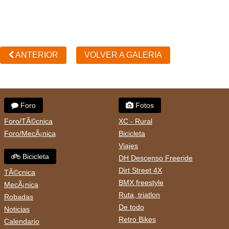
ANTERIOR
VOLVER A GALERIA
Foro
Fotos
Foro/TÃ©cnica
XC - Rural
Foro/MecÃ¡nica
Bicicleta
Viajes
Bicicleta
DH Descenso Freeride
Dirt Street 4X
TÃ©cnica
BMX freestyle
MecÃ¡nica
Ruta, triatlon
Robadas
De todo
Noticias
Retro Bikes
Calendario