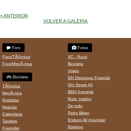
< ANTERIOR
VOLVER A GALERIA
Foro
Fotos
Foro/TÃ©cnica
XC - Rural
Foro/MecÃ¡nica
Bicicleta
Viajes
Bicicleta
DH Descenso Freeride
Dirt Street 4X
TÃ©cnica
BMX freestyle
MecÃ¡nica
Ruta, triatlon
Robadas
De todo
Noticias
Retro Bikes
Calendario
Enduro-All mountain
Tandem
Ranking
Freerider