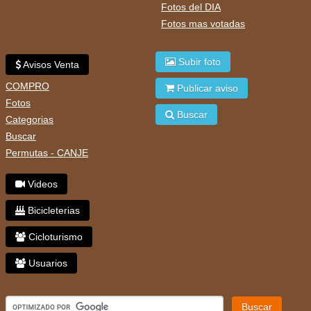
Fotos del DIA
Fotos mas votadas
Subir foto
Avisos Venta
COMPRO
Publicar aviso
Fotos
Buscar
Categorias
Buscar
Permutas - CANJE
Videos
Bicicleterias
Cicloturismo
Usuarios
Buscar