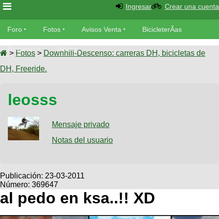
Ingresar
Crear una cuenta
Foro
Foro
Fotos
Avisos Venta
BicicleterÃ­as
Foro
Bicicletas
Videos
Fotos
>
Fotos
>
Downhill-Descenso: carreras DH, bicicletas de
TÃ©cnica
DH, Freeride.
Avisos
MecÃ¡nica
SUBÃ
Ventas
leosss
tu foto
BicicleterÃ­
Galeria
Mensaje privado
SUBÃ
as
tu
Notas del usuario
XC
aviso
Bicicletas
Bicicletas
Buscar
Viajes
Publicación:
23-03-2011
Videos
Número: 369647
Bicicletas
Ultimos
Descenso
al pedo en ksa..!! XD
Cicloturismo
Tandem
Fotos
Dirt
Freerider