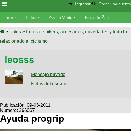
Ingresar
Crear una cuenta
Foro
Foro
Fotos
Avisos Venta
BicicleterÃ­as
Foro
Bicicletas
Videos
Fotos
>
Fotos
>
Fotos de bikers, accesorios, novedades y todo lo
TÃ©cnica
relacionado al ciclismo
Avisos
MecÃ¡nica
SUBÃ
Ventas
leosss
tu foto
BicicleterÃ­
Galeria
Mensaje privado
SUBÃ
as
tu
Notas del usuario
XC
aviso
Bicicletas
Bicicletas
Buscar
Viajes
Publicación:
09-03-2011
Videos
Número: 366067
Bicicletas
Ultimos
Descenso
Ayuda progrip
Cicloturismo
Tandem
Fotos
Dirt
Freerider