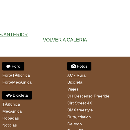
< ANTERIOR
VOLVER A GALERIA
Foro
Fotos
Foro/TÃ©cnica
XC - Rural
Foro/MecÃ¡nica
Bicicleta
Viajes
Bicicleta
DH Descenso Freeride
Dirt Street 4X
TÃ©cnica
BMX freestyle
MecÃ¡nica
Ruta, triatlon
Robadas
De todo
Noticias