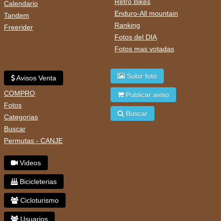
Retro Bikes
Calendario
Enduro-All mountain
Tandem
Ranking
Freerider
Fotos del DIA
Fotos mas votadas
Subir foto
Avisos Venta
COMPRO
Publicar aviso
Fotos
Buscar
Categorias
Buscar
Permutas - CANJE
Videos
Bicicleterias
Cicloturismo
Usuarios