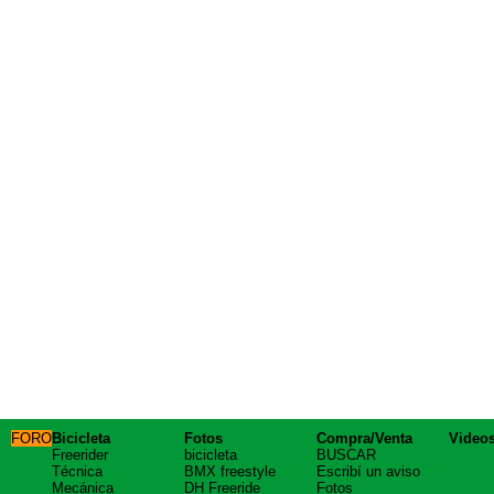
FORO
Bicicleta
Fotos
Compra/Venta
Video
Freerider
bicicleta
BUSCAR
Técnica
BMX freestyle
Escribí un aviso
Mecánica
DH Freeride
Fotos