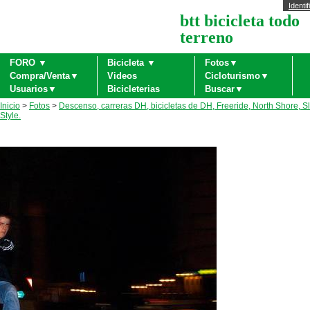
Identif
btt bicicleta todo
terreno
FORO ▼
Bicicleta ▼
Fotos▼
Compra/Venta▼
Videos
Cicloturismo▼
Usuarios▼
Bicicleterias
Buscar▼
Inicio
>
Fotos
>
Descenso, carreras DH, bicicletas de DH, Freeride, North Shore, S
Style.