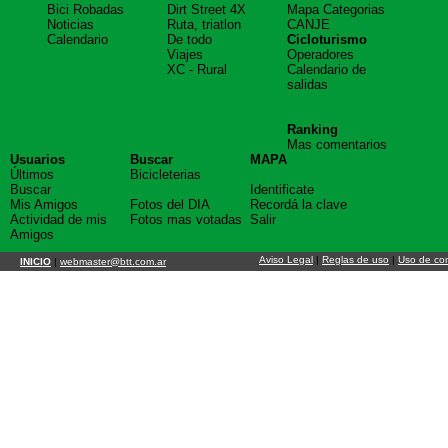
Bici Robadas
Dirt Street 4X
Mapa Categorias
Noticias
Ruta, triatlon
CANJE
Calendario
De todo
Cicloturismo
Viajes
Operadores
XC - Rural
Calendario de
salidas
Ranking
Mas comentarios
Usuarios
Buscar
MAPA
Últimos
Bicicleterias
Buscar
Identificate
Mis Amigos
Fotos del DIA
Recordá la clave
Actividad de mis
Fotos mas votadas
Salir
Amigos
Aviso Legal
|
Reglas de uso
|
Uso de co
INICIO
|
webmaster@btt.com.ar