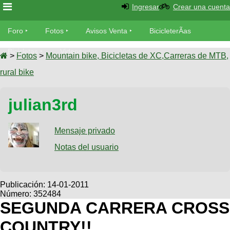
Ingresar
Crear una cuenta
Foro
Foro
Fotos
Avisos Venta
BicicleterÃ­as
Foro
Bicicletas
Videos
Fotos
>
Fotos
>
Mountain bike, Bicicletas de XC,Carreras de MTB,
TÃ©cnica
rural bike
Avisos
MecÃ¡nica
SUBÃ
Ventas
julian3rd
tu foto
BicicleterÃ­
Galeria
Mensaje privado
SUBÃ
as
tu
Notas del usuario
XC
aviso
Bicicletas
Bicicletas
Buscar
Viajes
Publicación:
14-01-2011
Videos
Número: 352484
Bicicletas
Ultimos
Descenso
SEGUNDA CARRERA CROSS
Cicloturismo
Tandem
Fotos
Dirt
COUNTRY!!
Freerider