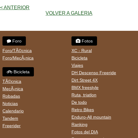
< ANTERIOR
VOLVER A GALERIA
Foro
Fotos
Foro/TÃ©cnica
XC - Rural
Foro/MecÃ¡nica
Bicicleta
Viajes
Bicicleta
DH Descenso Freeride
Dirt Street 4X
TÃ©cnica
BMX freestyle
MecÃ¡nica
Ruta, triatlon
Robadas
De todo
Noticias
Retro Bikes
Calendario
Enduro-All mountain
Tandem
Ranking
Freerider
Fotos del DIA