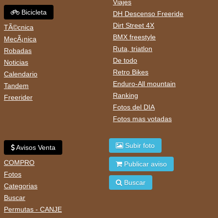
Viajes
Bicicleta
DH Descenso Freeride
Dirt Street 4X
TÃ©cnica
BMX freestyle
MecÃ¡nica
Ruta, triatlon
Robadas
De todo
Noticias
Retro Bikes
Calendario
Enduro-All mountain
Tandem
Ranking
Freerider
Fotos del DIA
Fotos mas votadas
Subir foto
Avisos Venta
COMPRO
Publicar aviso
Fotos
Buscar
Categorias
Buscar
Permutas - CANJE