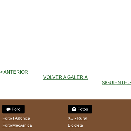
< ANTERIOR
VOLVER A GALERIA
SIGUIENTE >
Foro
Fotos
Foro/TÃ©cnica
XC - Rural
Foro/MecÃ¡nica
Bicicleta