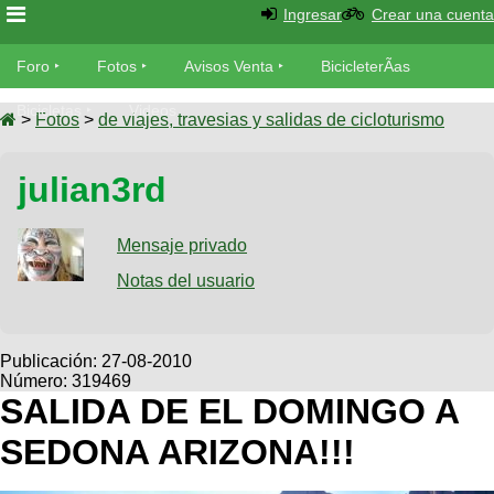
Ingresar
Crear una cuenta
Foro
Foro
Fotos
Avisos Venta
BicicleterÃ­as
Foro
Bicicletas
Videos
Fotos
>
Fotos
>
de viajes, travesias y salidas de cicloturismo
TÃ©cnica
Avisos
julian3rd
MecÃ¡nica
SUBÃ
Ventas
tu foto
Mensaje privado
BicicleterÃ­
Galeria
Notas del usuario
SUBÃ
as
tu
XC
aviso
Bicicletas
Bicicletas
Publicación:
27-08-2010
Número: 319469
Buscar
Viajes
Videos
SALIDA DE EL DOMINGO A
Bicicletas
Ultimos
Descenso
SEDONA ARIZONA!!!
Cicloturismo
Tandem
Fotos
Dirt
Freerider