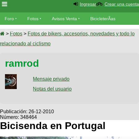
Ingresar
Crear una cuenta
Foro
Foro
Fotos
Avisos Venta
BicicleterÃ­as
Foro
Bicicletas
Videos
Fotos
>
Fotos
>
Fotos de bikers, accesorios, novedades y todo lo
TÃ©cnica
relacionado al ciclismo
Avisos
MecÃ¡nica
SUBÃ
Ventas
ramrod
tu foto
BicicleterÃ­
Galeria
Mensaje privado
SUBÃ
as
tu
Notas del usuario
XC
aviso
Bicicletas
Bicicletas
Buscar
Viajes
Publicación:
26-12-2010
Videos
Número: 348464
Bicicletas
Ultimos
Descenso
Bicisenda en Portugal
Cicloturismo
Tandem
Fotos
Dirt
Freerider