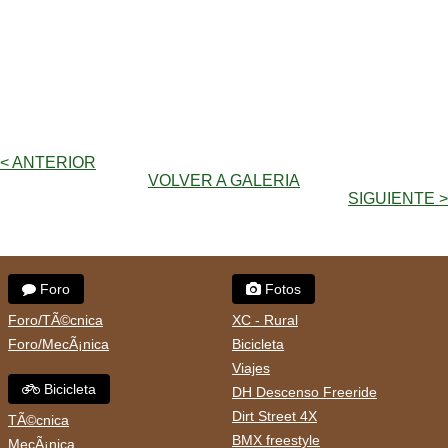
< ANTERIOR
VOLVER A GALERIA
SIGUIENTE >
Foro
Fotos
Foro/TÃ©cnica
XC - Rural
Foro/MecÃ¡nica
Bicicleta
Viajes
Bicicleta
DH Descenso Freeride
Dirt Street 4X
TÃ©cnica
BMX freestyle
MecÃ¡nica