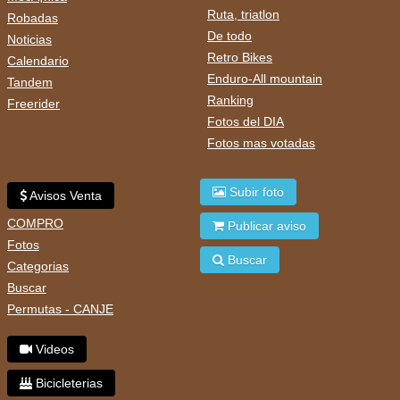
Ruta, triatlon
Robadas
De todo
Noticias
Retro Bikes
Calendario
Enduro-All mountain
Tandem
Ranking
Freerider
Fotos del DIA
Fotos mas votadas
Subir foto
Avisos Venta
COMPRO
Publicar aviso
Fotos
Buscar
Categorias
Buscar
Permutas - CANJE
Videos
Bicicleterias