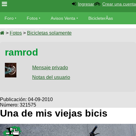
Ingresar
Crear una cuenta
Foro
Foro
Fotos
Avisos Venta
BicicleterÃ­as
Foro
Bicicletas
Videos
Fotos
>
Fotos
>
Bicicletas solamente
TÃ©cnica
Avisos
ramrod
MecÃ¡nica
SUBÃ
Ventas
tu foto
Mensaje privado
BicicleterÃ­
Galeria
Notas del usuario
SUBÃ
as
tu
XC
aviso
Bicicletas
Bicicletas
Publicación:
04-09-2010
Número: 321575
Buscar
Viajes
Videos
Una de mis viejas bicis
Bicicletas
Ultimos
Descenso
Cicloturismo
Tandem
Fotos
Dirt
Freerider