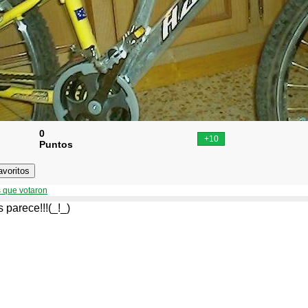
0
Puntos
 que votaron
s parece!!!(_!_)