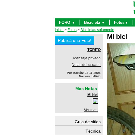
FORO ▼
Bicicleta ▼
Fotos▼
Inicio
>
Fotos
>
Bicicletas solamente
Mi bici
TORITO
Mensaje privado
Notas del usuario
Publicación: 03-11-2004
Número: 34643
Mas Notas
Mi bici
Ver mas!
Guia de sitios
Técnica