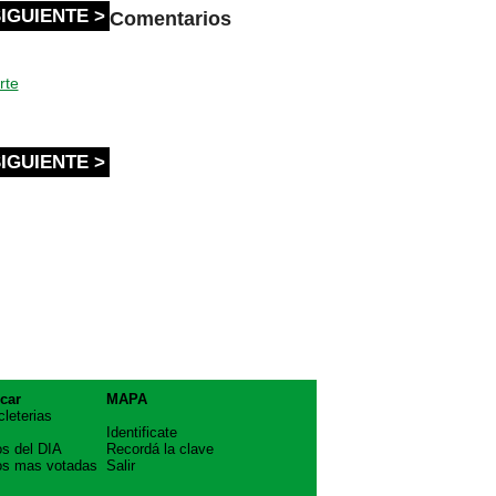
IGUIENTE >
Comentarios
rte
IGUIENTE >
car
MAPA
cleterias
Identificate
os del DIA
Recordá la clave
os mas votadas
Salir