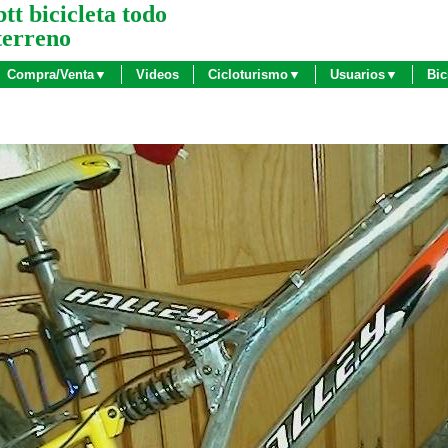
btt bicicleta todo
terreno
Compra/Venta▼
Videos
Cicloturismo▼
Usuarios▼
Bic