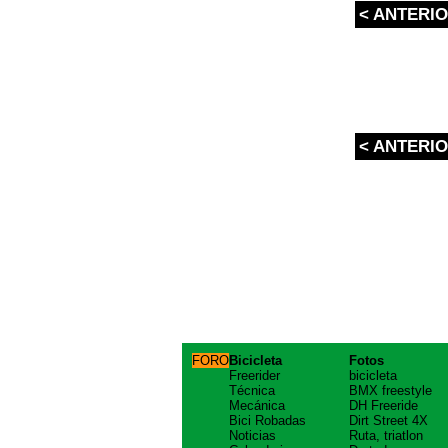
< ANTERI
< ANTERI
FORO
Bicicleta
Fotos
Freerider
bicicleta
Técnica
BMX freestyle
Mecánica
DH Freeride
Bici Robadas
Dirt Street 4X
Noticias
Ruta, triatlon