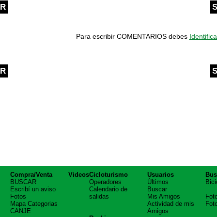
OR
S
Para escribir COMENTARIOS debes
Identifica
OR
S
Compra/Venta
Videos
Cicloturismo
Usuarios
Bus
BUSCAR
Operadores
Últimos
Bici
Escribí un aviso
Calendario de
Buscar
Fotos
salidas
Mis Amigos
Fot
Mapa Categorias
Actividad de mis
Fot
CANJE
Amigos