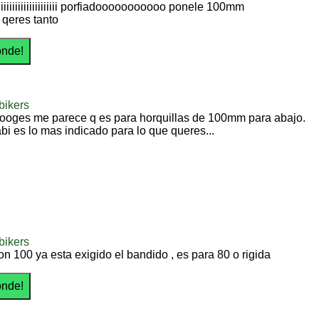
iiiiiiiiiiiiiiiiiiiiiiii porfiadooooooooooo ponele 100mm
 qeres tanto
bikers
tooges me parece q es para horquillas de 100mm para abajo.
bi es lo mas indicado para lo que queres...
bikers
n 100 ya esta exigido el bandido , es para 80 o rigida