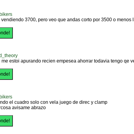
bikers
y vendiendo 3700, pero veo que andas corto por 3500 o menos l
d_theory
o me estoi apurando recien empesea ahorrar todavia tengo qe v
bikers
endo el cuadro solo con vela juego de direc y clamp
rcosa avisame abrazo