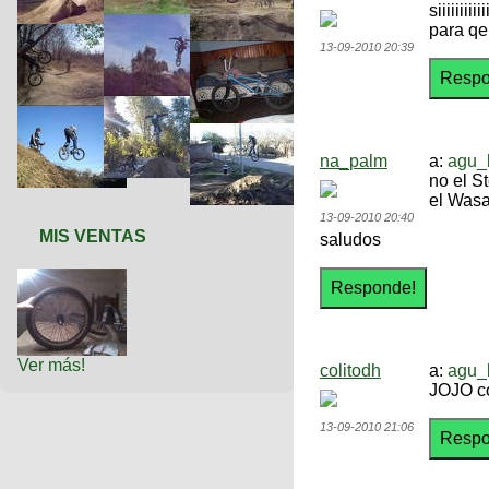
siiiiiiii
para qe
13-09-2010 20:39
na_palm
a:
agu_
no el S
el Wasa
13-09-2010 20:40
MIS VENTAS
saludos
Ver más!
colitodh
a:
agu_
JOJO co
13-09-2010 21:06