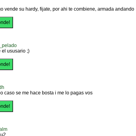
o vende su hardy, fijate, por ahi te combiene, armada andando
e_pelado
el ususario ;)
dh
go caso se me hace bosta i me lo pagas vos
alm
lu2