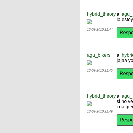
hybrid_theory
a:
agu_
la esto
13-09-2010 21:44
agu_bikers
a:
hybri
jajaa y
13-09-2010 21:45
hybrid_theory
a:
agu_
si no v
cualqie
13-09-2010 21:49