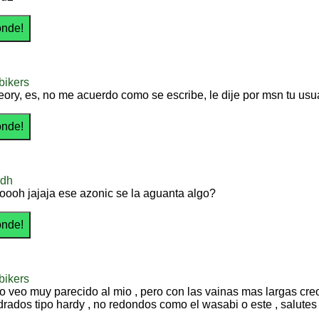
bikers
teory, es, no me acuerdo como se escribe, le dije por msn tu usu
odh
ooh jajaja ese azonic se la aguanta algo?
bikers
 lo veo muy parecido al mio , pero con las vainas mas largas cr
drados tipo hardy , no redondos como el wasabi o este , salutes