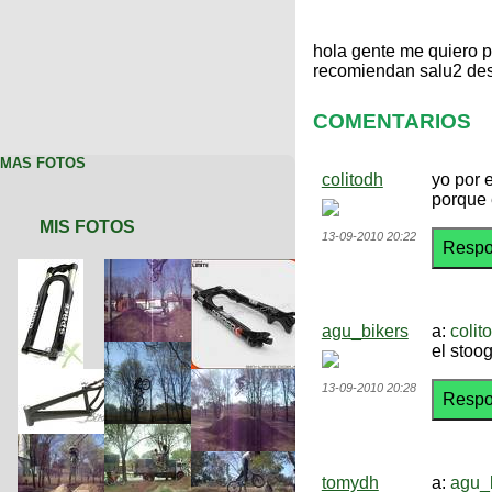
hola gente me quiero p
recomiendan salu2 des
COMENTARIOS
MAS FOTOS
colitodh
yo por 
porque 
MIS FOTOS
13-09-2010 20:22
agu_bikers
a:
colit
el stoo
13-09-2010 20:28
tomydh
a:
agu_