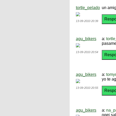
tortle_pelado
un amig
13-09-2010 20:39
agu_bikers
a:
tortl
pasame 
13-09-2010 20:54
agu_bikers
a:
tomy
yo te a
13-09-2010 20:55
agu_bikers
a:
na_p
oqei sa