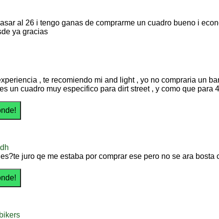
asar al 26 i tengo ganas de comprarme un cuadro bueno i econo
de ya gracias
experiencia , te recomiendo mi and light , yo no compraria un ba
es un cuadro muy especifico para dirt street , y como que para 4
odh
ges?te juro qe me estaba por comprar ese pero no se ara bo
bikers