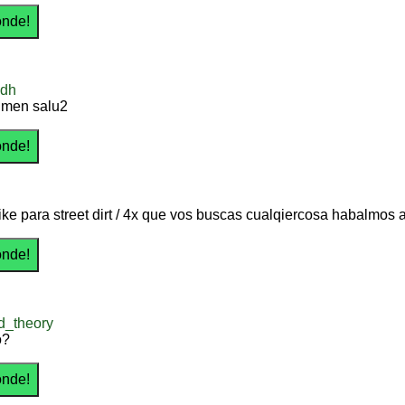
odh
 men salu2
ike para street dirt / 4x que vos buscas cualqiercosa habalm
d_theory
o?