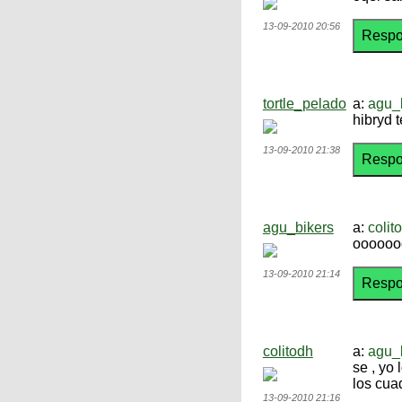
13-09-2010 20:56
tortle_pelado
a:
agu_
hibryd 
13-09-2010 21:38
agu_bikers
a:
colit
ooooooo
13-09-2010 21:14
colitodh
a:
agu_
se , yo
los cua
13-09-2010 21:16