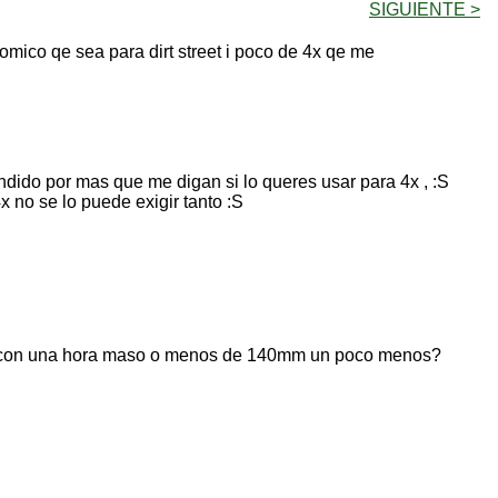
SIGUIENTE >
mico qe sea para dirt street i poco de 4x qe me
ndido por mas que me digan si lo queres usar para 4x , :S
x no se lo puede exigir tanto :S
sta con una hora maso o menos de 140mm un poco menos?