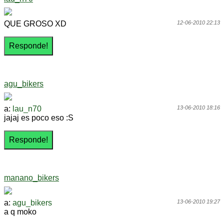
QUE GROSO XD
12-06-2010 22:13
agu_bikers
a:
lau_n70
13-06-2010 18:16
jajaj es poco eso :S
manano_bikers
a:
agu_bikers
13-06-2010 19:27
a q moko