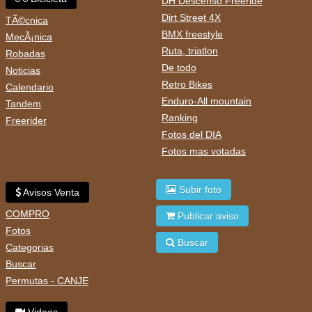
DH Descenso Freeride
Dirt Street 4X
TÃ©cnica
BMX freestyle
MecÃ¡nica
Ruta, triatlon
Robadas
De todo
Noticias
Retro Bikes
Calendario
Enduro-All mountain
Tandem
Ranking
Freerider
Fotos del DIA
Fotos mas votadas
Subir foto
Avisos Venta
COMPRO
Publicar aviso
Fotos
Buscar
Categorias
Buscar
Permutas - CANJE
Videos