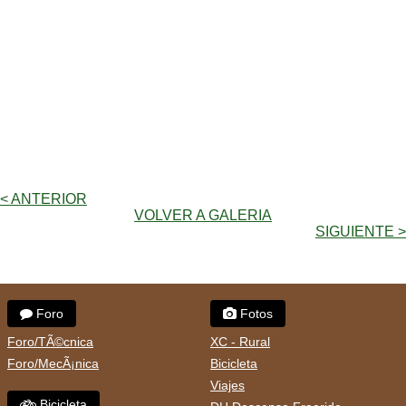
< ANTERIOR
VOLVER A GALERIA
SIGUIENTE >
Foro
Fotos
Foro/TÃ©cnica
XC - Rural
Foro/MecÃ¡nica
Bicicleta
Viajes
Bicicleta