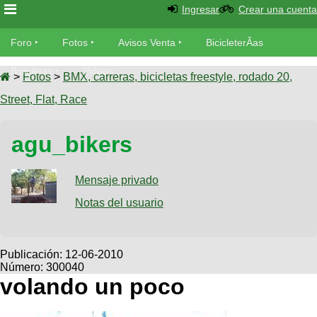
Ingresar
Crear una cuenta
Foro
Foro
Fotos
Avisos Venta
BicicleterÃ­as
Foro
Bicicletas
Videos
Fotos
>
Fotos
>
BMX, carreras, bicicletas freestyle, rodado 20,
TÃ©cnica
Street, Flat, Race
Avisos
MecÃ¡nica
SUBÃ
Ventas
agu_bikers
tu foto
BicicleterÃ­
Galeria
Mensaje privado
SUBÃ
as
tu
Notas del usuario
XC
aviso
Bicicletas
Bicicletas
Buscar
Viajes
Publicación:
12-06-2010
Videos
Número: 300040
Bicicletas
Ultimos
Descenso
volando un poco
Cicloturismo
Tandem
Fotos
Dirt
Freerider