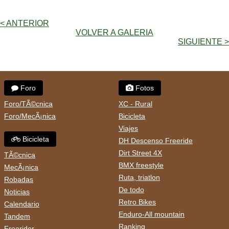
< ANTERIOR
VOLVER A GALERIA
SIGUIENTE >
Foro
Fotos
Foro/TÃ©cnica
XC - Rural
Foro/MecÃ¡nica
Bicicleta
Viajes
Bicicleta
DH Descenso Freeride
Dirt Street 4X
TÃ©cnica
BMX freestyle
MecÃ¡nica
Ruta, triatlon
Robadas
De todo
Noticias
Retro Bikes
Calendario
Enduro-All mountain
Tandem
Ranking
Freerider