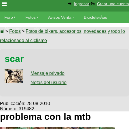
Ingresar
Crear una cuenta
Foro
Foro
Fotos
Avisos Venta
BicicleterÃ­as
Foro
Bicicletas
Videos
Fotos
>
Fotos
>
Fotos de bikers, accesorios, novedades y todo lo
TÃ©cnica
relacionado al ciclismo
Avisos
MecÃ¡nica
SUBÃ
Ventas
scar
tu foto
BicicleterÃ­
Galeria
Mensaje privado
SUBÃ
as
tu
Notas del usuario
XC
aviso
Bicicletas
Bicicletas
Buscar
Viajes
Publicación:
28-08-2010
Videos
Número: 319482
Bicicletas
Ultimos
Descenso
problema con la mtb
Cicloturismo
Tandem
Fotos
Dirt
Freerider