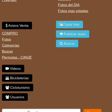
Fotos del DIA
Fotos mas votadas
Subir foto
Avisos Venta
COMPRO
Publicar aviso
Fotos
Buscar
Categorias
Buscar
Permutas - CANJE
Videos
Bicicleterias
Cicloturismo
Usuarios