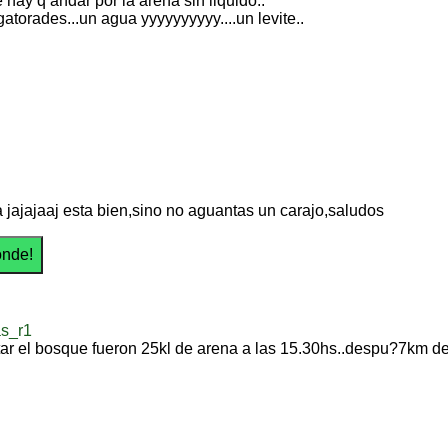
.te hay q andar por la arena sin liquido..
gatorades...un agua yyyyyyyyyy....un levite..
 jajajaaj esta bien,sino no aguantas un carajo,saludos
as_r1
tar el bosque fueron 25kl de arena a las 15.30hs..despu?7km d