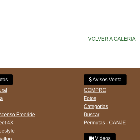
VOLVER A GALERIA
tos
Avisos Venta
ural
COMPRO
ta
Fotos
Categorias
censo Freeride
Buscar
reet 4X
Permutas - CANJE
eestyle
Videos
iatlon