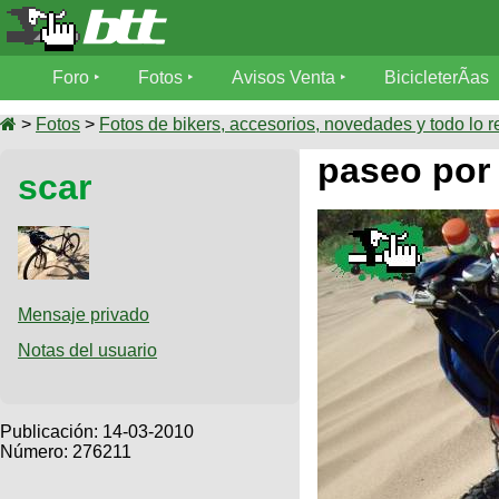
Foro
Foro
Fotos
Avisos Venta
BicicleterÃ­as
Foro
Fotos
>
Fotos
>
Fotos de bikers, accesorios, novedades y todo lo r
TÃ©cnica
paseo por 
scar
Avisos
MecÃ¡nica
SUBÃ
Ventas
tu foto
BicicleterÃ­
Galeria
SUBÃ
as
tu
Mensaje privado
XC
aviso
Bicicletas
Notas del usuario
Bicicletas
Buscar
Viajes
Videos
Bicicletas
Ultimos
Publicación:
14-03-2010
Descenso
Cicloturismo
Número: 276211
Tandem
Fotos
Dirt
Freerider