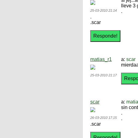
si jej..
lleve 3 
25-03-2010 21:14
.
.
.scar
matias_r1
a:
scar
mierdaa
25-03-2010 21:17
scar
a:
mati
sin con
.
26-03-2010 17:15
.
.scar