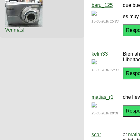
baru_125
que buen
es muy 
15-03-2010 15:28
Ver más!
kelin33
Bien ahi
Liberta
15-03-2010 17:39
matias_r1
che lle
23-03-2010 20:31
scar
a:
mati