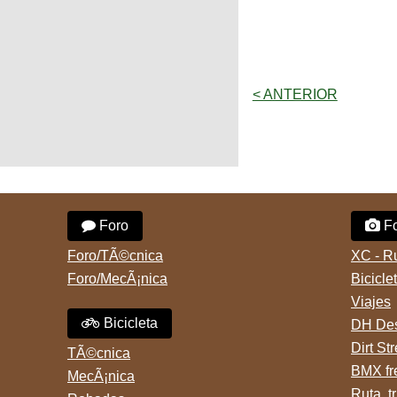
< ANTERIOR
Foro
Fo
Foro/TÃ©cnica
XC - R
Foro/MecÃ¡nica
Bicicle
Viajes
Bicicleta
DH Des
Dirt St
TÃ©cnica
BMX fr
MecÃ¡nica
Ruta, tr