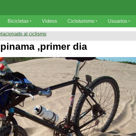
Bicicletas
Videos
Cicloturismo
Usuarios
elacionado al ciclismo
pinama ,primer dia