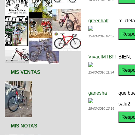
14-03-2010 14:03
greenhatt
mi clet
15-03-2010 07:52
VivaelMTB!!!
BIEN,
MIS VENTAS
15-03-2010 11:34
ganesha
que buen
salu2
15-03-2010 13:16
MIS NOTAS