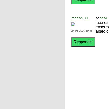
matias_r1
a:
scar
faaa es
enserro
27-03-2010 10:38
abajo d