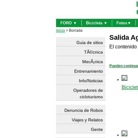
FORO ▼
Bicicleta ▼
Fotos▼
Inicio
> Borrada
Salida Ag
Guia de sitios
El contenido 
TÃ©cnica
MecÃ¡nica
Pueden continua
Entrenamiento
Info/Noticias
Bicicle
Operadores de
cicloturismo
Denuncia de Robos
Viajes y Relatos
Gente