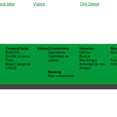
ral bike
Viajes
Dirt-Street
Compra/Venta
Videos
Cicloturismo
Usuarios
Bus
BUSCAR
Operadores
Últimos
Bici
Escribí un aviso
Calendario de
Buscar
Fotos
salidas
Mis Amigos
Fot
Mapa Categorias
Actividad de mis
Fot
CANJE
Amigos
Ranking
Mas comentarios