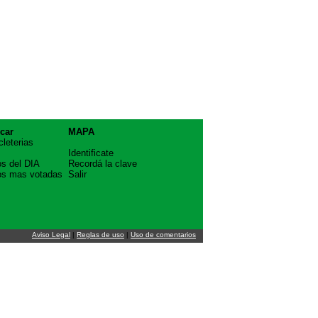
car
MAPA
cleterias
Identificate
os del DIA
Recordá la clave
os mas votadas
Salir
Aviso Legal
|
Reglas de uso
|
Uso de comentarios