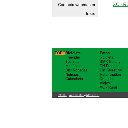
XC - Ru
Contacto webmaster
Inicio
FORO
Bicicleta
Fotos
Freerider
bicicleta
Técnica
BMX freestyle
Mecánica
DH Freeride
Bici Robadas
Dirt Street 4X
Noticias
Ruta, triatlon
Calendario
De todo
Viajes
XC - Rural
INICIO
|
webmaster@btt.com.ar