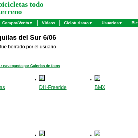
bicicletas todo
terreno
Compra/Venta▼
Videos
Cicloturismo▼
Usuarios▼
Bic
uilas del Sur 6/06
fue borrado por el usuario
r navegando por Galerias de fotos
tas
DH-Freeride
BMX