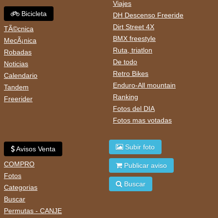
Viajes
Bicicleta
DH Descenso Freeride
Dirt Street 4X
TÃ©cnica
BMX freestyle
MecÃ¡nica
Ruta, triatlon
Robadas
De todo
Noticias
Retro Bikes
Calendario
Enduro-All mountain
Tandem
Ranking
Freerider
Fotos del DIA
Fotos mas votadas
Subir foto
Avisos Venta
COMPRO
Publicar aviso
Fotos
Buscar
Categorias
Buscar
Permutas - CANJE