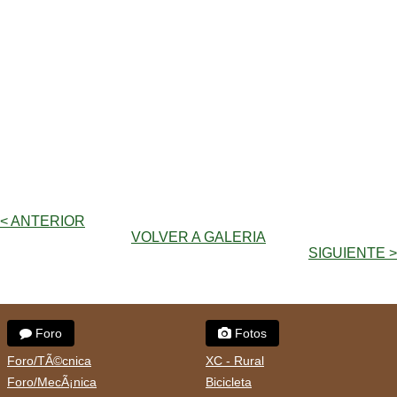
< ANTERIOR
VOLVER A GALERIA
SIGUIENTE >
Foro
Fotos
Foro/TÃ©cnica
XC - Rural
Foro/MecÃ¡nica
Bicicleta