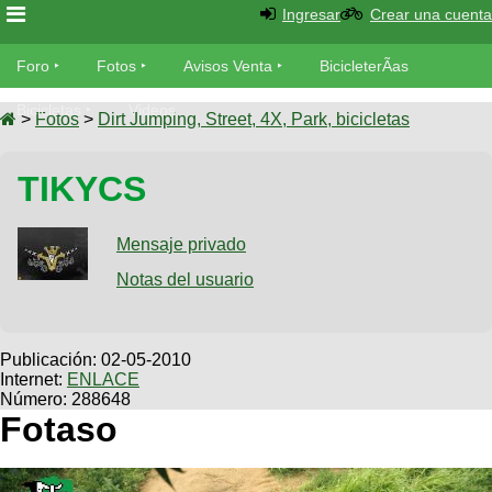
Ingresar
Crear una cuenta
Foro
Foro
Fotos
Avisos Venta
BicicleterÃ­as
Foro
Bicicletas
Videos
Fotos
>
Fotos
>
Dirt Jumping, Street, 4X, Park, bicicletas
TÃ©cnica
Avisos
TIKYCS
MecÃ¡nica
SUBÃ
Ventas
tu foto
Mensaje privado
BicicleterÃ­
Galeria
Notas del usuario
SUBÃ
as
tu
XC
aviso
Bicicletas
Bicicletas
Publicación:
02-05-2010
Internet:
ENLACE
Buscar
Viajes
Videos
Número: 288648
Bicicletas
Fotaso
Ultimos
Descenso
Cicloturismo
Tandem
Fotos
Dirt
Freerider