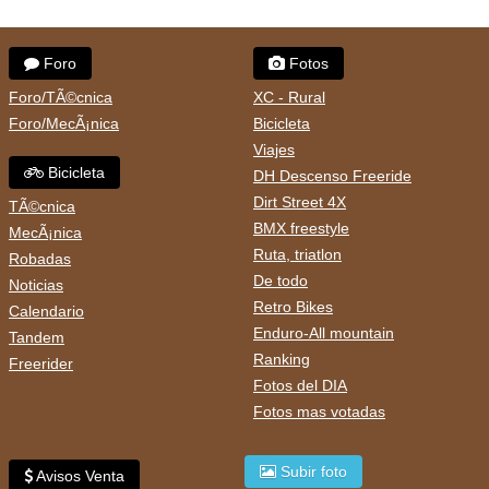
Foro
Fotos
Foro/TÃ©cnica
XC - Rural
Foro/MecÃ¡nica
Bicicleta
Viajes
Bicicleta
DH Descenso Freeride
Dirt Street 4X
TÃ©cnica
BMX freestyle
MecÃ¡nica
Ruta, triatlon
Robadas
De todo
Noticias
Retro Bikes
Calendario
Enduro-All mountain
Tandem
Ranking
Freerider
Fotos del DIA
Fotos mas votadas
Subir foto
Avisos Venta