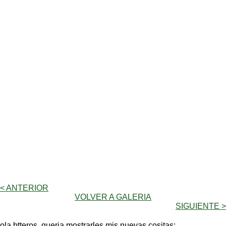
< ANTERIOR
VOLVER A GALERIA
SIGUIENTE >
ola btteros, queria mostrarles mis nuevas cositas: