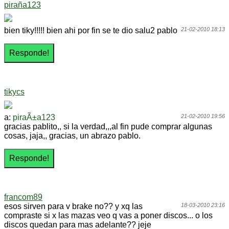
piraña123
bien tiky!!!!! bien ahi por fin se te dio salu2 pablo
21-02-2010 18:13
tikycs
a:
piraÃ±a123
21-02-2010 19:56
gracias pablito,, si la verdad,,,al fin pude comprar algunas
cosas, jaja,, gracias, un abrazo pablo.
francom89
esos sirven para v brake no?? y xq las
18-03-2010 23:16
compraste si x las mazas veo q vas a poner discos... o los
discos quedan para mas adelante?? jeje