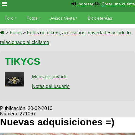
Ingresar
Crear una cuenta
Foro
Foro
Fotos
Avisos Venta
BicicleterÃ­as
Foro
Bicicletas
Videos
Fotos
>
Fotos
>
Fotos de bikers, accesorios, novedades y todo lo
TÃ©cnica
relacionado al ciclismo
Avisos
MecÃ¡nica
SUBÃ
Ventas
TIKYCS
tu foto
BicicleterÃ­
Galeria
Mensaje privado
SUBÃ
as
tu
Notas del usuario
XC
aviso
Bicicletas
Bicicletas
Buscar
Viajes
Publicación:
20-02-2010
Videos
Número: 271067
Bicicletas
Ultimos
Descenso
Nuevas adquisiciones =)
Cicloturismo
Tandem
Fotos
Dirt
Freerider