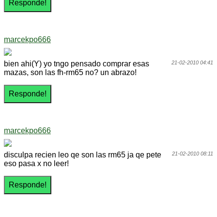
marcekpo666
bien ahi(Y) yo tngo pensado comprar esas
21-02-2010 04:41
mazas, son las fh-rm65 no? un abrazo!
marcekpo666
disculpa recien leo qe son las rm65 ja qe pete
21-02-2010 08:11
eso pasa x no leer!