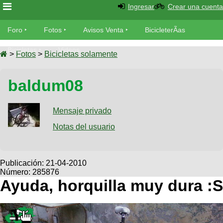
Ingresar
Crear una cuenta
Foro
Foro
Fotos
Avisos Venta
BicicleterÃ­as
Foro
Bicicletas
Videos
Fotos
>
Fotos
>
Bicicletas solamente
TÃ©cnica
Avisos
baldum08
MecÃ¡nica
SUBÃ
Ventas
tu foto
Mensaje privado
BicicleterÃ­
Galeria
Notas del usuario
SUBÃ
as
tu
XC
aviso
Bicicletas
Bicicletas
Publicación:
21-04-2010
Número: 285876
Buscar
Viajes
Videos
Ayuda, horquilla muy dura :S
Bicicletas
Ultimos
Descenso
Cicloturismo
Tandem
Fotos
Dirt
Freerider