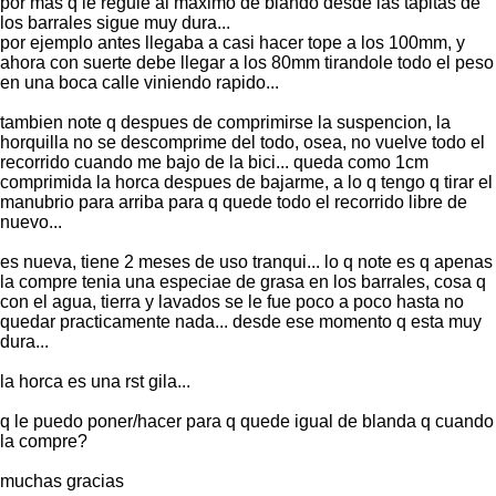
por mas q le regule al maximo de blando desde las tapitas de
los barrales sigue muy dura...
por ejemplo antes llegaba a casi hacer tope a los 100mm, y
ahora con suerte debe llegar a los 80mm tirandole todo el peso
en una boca calle viniendo rapido...
tambien note q despues de comprimirse la suspencion, la
horquilla no se descomprime del todo, osea, no vuelve todo el
recorrido cuando me bajo de la bici... queda como 1cm
comprimida la horca despues de bajarme, a lo q tengo q tirar el
manubrio para arriba para q quede todo el recorrido libre de
nuevo...
es nueva, tiene 2 meses de uso tranqui... lo q note es q apenas
la compre tenia una especiae de grasa en los barrales, cosa q
con el agua, tierra y lavados se le fue poco a poco hasta no
quedar practicamente nada... desde ese momento q esta muy
dura...
la horca es una rst gila...
q le puedo poner/hacer para q quede igual de blanda q cuando
la compre?
muchas gracias