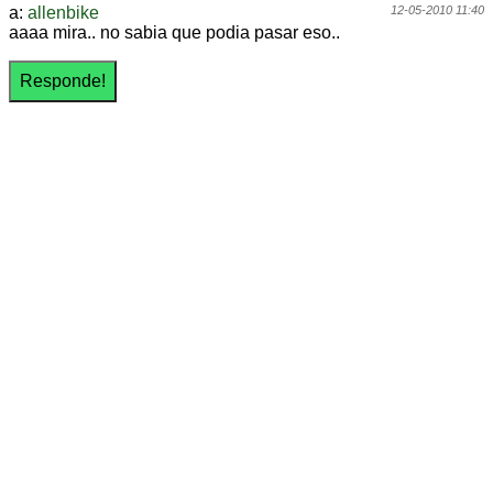
a:
allenbike
12-05-2010 11:40
aaaa mira.. no sabia que podia pasar eso..