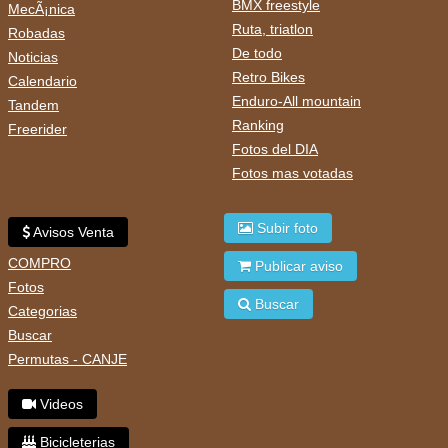
BMX freestyle
MecÃ¡nica
Ruta, triatlon
Robadas
De todo
Noticias
Retro Bikes
Calendario
Enduro-All mountain
Tandem
Ranking
Freerider
Fotos del DIA
Fotos mas votadas
Subir foto
Avisos Venta
COMPRO
Publicar aviso
Fotos
Buscar
Categorias
Buscar
Permutas - CANJE
Videos
Bicicleterias