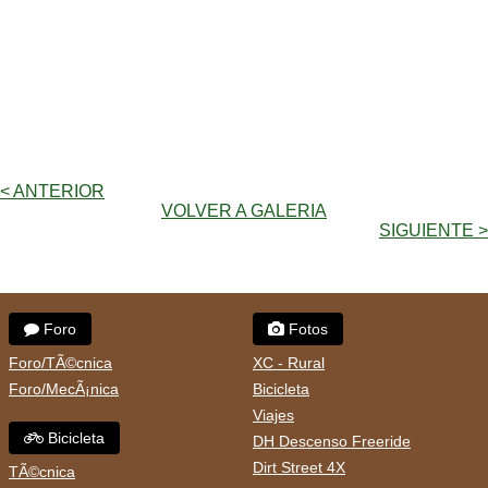
< ANTERIOR
VOLVER A GALERIA
SIGUIENTE >
Foro
Fotos
Foro/TÃ©cnica
XC - Rural
Foro/MecÃ¡nica
Bicicleta
Viajes
Bicicleta
DH Descenso Freeride
Dirt Street 4X
TÃ©cnica