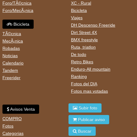
Foro/TÃ©cnica
XC - Rural
Foro/MecÃ¡nica
Bicicleta
Viajes
Bicicleta
DH Descenso Freeride
Dirt Street 4X
TÃ©cnica
BMX freestyle
MecÃ¡nica
Ruta, triatlon
Robadas
De todo
Noticias
Retro Bikes
Calendario
Enduro-All mountain
Tandem
Ranking
Freerider
Fotos del DIA
Fotos mas votadas
Subir foto
Avisos Venta
COMPRO
Publicar aviso
Fotos
Buscar
Categorias