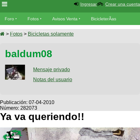
Ingresar
Crear una cuenta
Foro
Foro
Fotos
Avisos Venta
BicicleterÃ­as
Foro
Bicicletas
Videos
Fotos
>
Fotos
>
Bicicletas solamente
TÃ©cnica
Avisos
baldum08
MecÃ¡nica
SUBÃ
Ventas
tu foto
Mensaje privado
BicicleterÃ­
Galeria
Notas del usuario
SUBÃ
as
tu
XC
aviso
Bicicletas
Bicicletas
Publicación:
07-04-2010
Número: 282073
Buscar
Viajes
Videos
Ya va queriendo!!
Bicicletas
Ultimos
Descenso
Cicloturismo
Tandem
Fotos
Dirt
Freerider