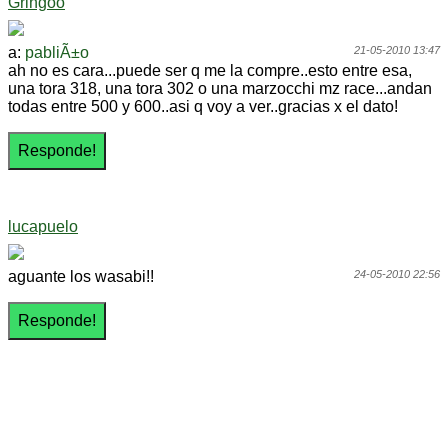
Gringoo
a:
pabliÃ±o
21-05-2010 13:47
ah no es cara...puede ser q me la compre..esto entre esa,
una tora 318, una tora 302 o una marzocchi mz race...andan
todas entre 500 y 600..asi q voy a ver..gracias x el dato!
lucapuelo
aguante los wasabi!!
24-05-2010 22:56