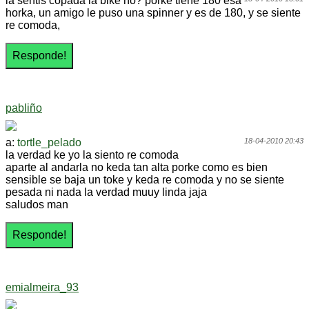
la sentis copada la bike no? porke tiene 180 esa
horka, un amigo le puso una spinner y es de 180, y se siente
re comoda,
pabliño
a:
tortle_pelado
18-04-2010 20:43
la verdad ke yo la siento re comoda
aparte al andarla no keda tan alta porke como es bien
sensible se baja un toke y keda re comoda y no se siente
pesada ni nada la verdad muuy linda jaja
saludos man
emialmeira_93