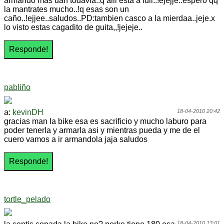
armando mas uan todavia..q alli esta a full..!ejejje..espero qq
la mantrates mucho..!q esas son un
caño..!ejjee..saludos..PD:tambien casco a la mierdaa..jeje.x
lo visto estas cagadito de guita,,!jejeje..
pabliño
a:
kevinDH
18-04-2010 20:42
gracias man la bike esa es sacrificio y mucho laburo para
poder tenerla y armarla asi y mientras pueda y me de el
cuero vamos a ir armandola jaja saludos
tortle_pelado
18-04-2010 13:01