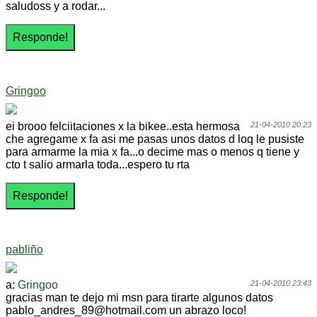
saludoss y a rodar...
Gringoo
ei brooo felciitaciones x la bikee..esta hermosa
21-04-2010 20:23
che agregame x fa asi me pasas unos datos d loq le pusiste
para armarme la mia x fa...o decime mas o menos q tiene y
cto t salio armarla toda...espero tu rta
pabliño
a:
Gringoo
21-04-2010 23:43
gracias man te dejo mi msn para tirarte algunos datos
pablo_andres_89@hotmail.com un abrazo loco!