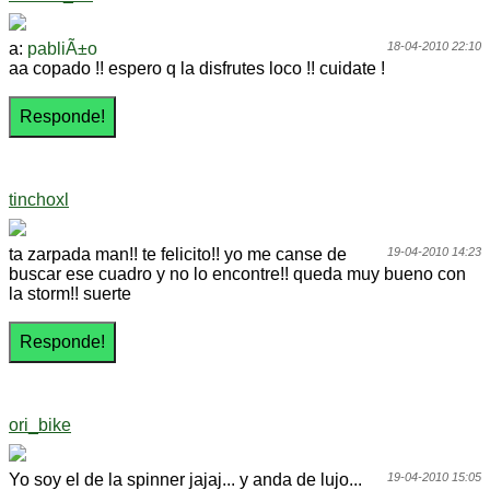
a:
pabliÃ±o
18-04-2010 22:10
aa copado !! espero q la disfrutes loco !! cuidate !
tinchoxl
ta zarpada man!! te felicito!! yo me canse de
19-04-2010 14:23
buscar ese cuadro y no lo encontre!! queda muy bueno con
la storm!! suerte
ori_bike
Yo soy el de la spinner jajaj... y anda de lujo...
19-04-2010 15:05