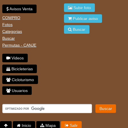
Subir foto
Avisos Venta
COMPRO
Publicar aviso
Fotos
Buscar
Categorias
Buscar
Permutas - CANJE
Videos
Bicicleterias
Cicloturismo
Usuarios
Buscar
Inicio
Mapa
Salir