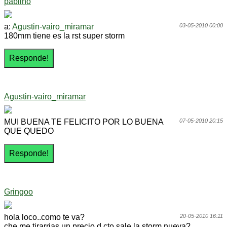
pabliño
a:
Agustin-vairo_miramar
03-05-2010 00:00
180mm tiene es la rst super storm
Agustin-vairo_miramar
MUI BUENA TE FELICITO POR LO BUENA
07-05-2010 20:15
QUE QUEDO
Gringoo
hola loco..como te va?
20-05-2010 16:11
che me tirarrias un precio d cto sale la storm nueva?