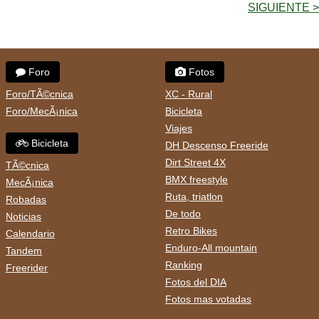
SIGUIENTE >
Foro
Fotos
Foro/TÃ©cnica
XC - Rural
Foro/MecÃ¡nica
Bicicleta
Viajes
Bicicleta
DH Descenso Freeride
Dirt Street 4X
TÃ©cnica
BMX freestyle
MecÃ¡nica
Ruta, triatlon
Robadas
De todo
Noticias
Retro Bikes
Calendario
Enduro-All mountain
Tandem
Ranking
Freerider
Fotos del DIA
Fotos mas votadas