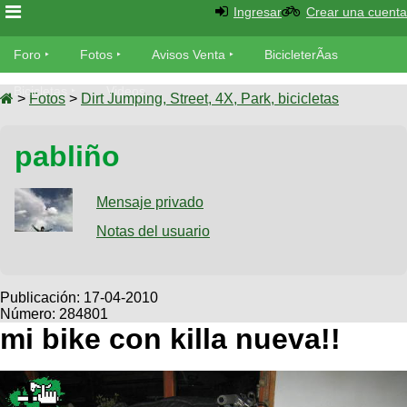
Ingresar
Crear una cuenta
Foro
Foro
Fotos
Avisos Venta
BicicleterÃ­as
Foro
Bicicletas
Videos
Fotos
>
Fotos
>
Dirt Jumping, Street, 4X, Park, bicicletas
TÃ©cnica
Avisos
pabliño
MecÃ¡nica
SUBÃ
Ventas
tu foto
Mensaje privado
BicicleterÃ­
Galeria
Notas del usuario
SUBÃ
as
tu
XC
aviso
Bicicletas
Bicicletas
Publicación:
17-04-2010
Número: 284801
Buscar
Viajes
Videos
mi bike con killa nueva!!
Bicicletas
Ultimos
Descenso
Cicloturismo
Tandem
Fotos
Dirt
Freerider