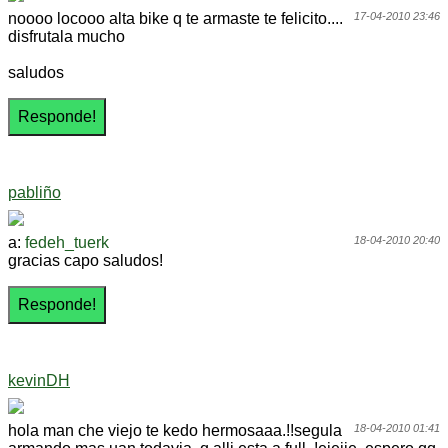
noooo locooo alta bike q te armaste te felicito....
17-04-2010 23:46
disfrutala mucho
saludos
pabliño
a:
fedeh_tuerk
18-04-2010 20:40
gracias capo saludos!
kevinDH
hola man che viejo te kedo hermosaaa.!!segula
18-04-2010 01:41