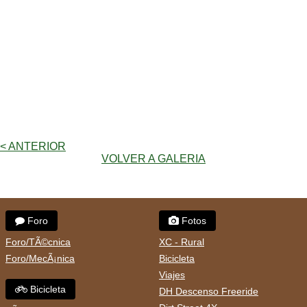
< ANTERIOR
VOLVER A GALERIA
Foro
Fotos
Foro/TÃ©cnica
XC - Rural
Foro/MecÃ¡nica
Bicicleta
Viajes
Bicicleta
DH Descenso Freeride