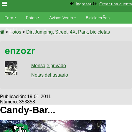
Ingresar
Crear una cuenta
Foro
Foro
Fotos
Avisos Venta
BicicleterÃ­as
Foro
Bicicletas
Videos
Fotos
>
Fotos
>
Dirt Jumping, Street, 4X, Park, bicicletas
TÃ©cnica
Avisos
enzozr
MecÃ¡nica
SUBÃ
Ventas
tu foto
Mensaje privado
BicicleterÃ­
Galeria
Notas del usuario
SUBÃ
as
tu
XC
aviso
Bicicletas
Bicicletas
Publicación:
19-01-2011
Número: 353858
Buscar
Viajes
Videos
Candy-Bar...
Bicicletas
Ultimos
Descenso
Cicloturismo
Tandem
Fotos
Dirt
Freerider