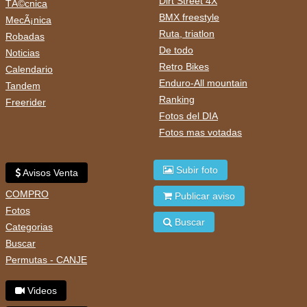
Dirt Street 4X
TÃ©cnica
BMX freestyle
MecÃ¡nica
Ruta, triatlon
Robadas
De todo
Noticias
Retro Bikes
Calendario
Enduro-All mountain
Tandem
Ranking
Freerider
Fotos del DIA
Fotos mas votadas
Subir foto
Avisos Venta
COMPRO
Publicar aviso
Fotos
Buscar
Categorias
Buscar
Permutas - CANJE
Videos