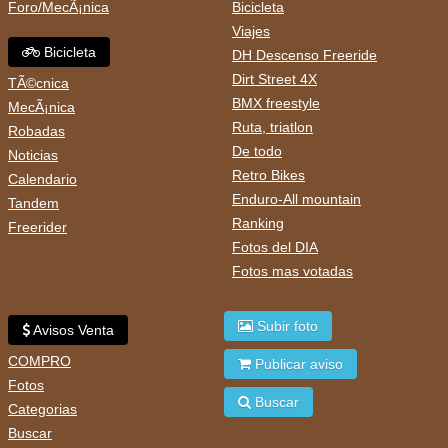
Foro/MecÃ¡nica
Bicicleta
Viajes
Bicicleta
DH Descenso Freeride
Dirt Street 4X
TÃ©cnica
BMX freestyle
MecÃ¡nica
Ruta, triatlon
Robadas
De todo
Noticias
Retro Bikes
Calendario
Enduro-All mountain
Tandem
Ranking
Freerider
Fotos del DIA
Fotos mas votadas
Subir foto
Avisos Venta
COMPRO
Publicar aviso
Fotos
Buscar
Categorias
Buscar