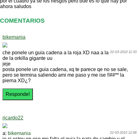
por el cuadro ya se los riesgos pero bue es lo que hay por
ahora saludos
COMENTARIOS
bikemania
che ponele un guia cadena a la roja XD naa a la
22-03-2010 11:33
de la orkilla gigante uu
jeje
posta ponele un guia cadena, xq te parece qe no se sale,
pero se termina saliendo ami me paso y me ise !!##** la
pierna XD¿?
ricardo22
a:
bikemania
22-03-2010 12:08
je si estoy en eso me falta el guia la pata de cambio y el