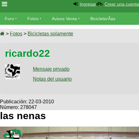
Ingresar
Crear una cuenta
Foro
Foro
Fotos
Avisos Venta
BicicleterÃ­as
Foro
Bicicletas
Videos
Fotos
>
Fotos
>
Bicicletas solamente
TÃ©cnica
Avisos
ricardo22
MecÃ¡nica
SUBÃ
Ventas
tu foto
Mensaje privado
BicicleterÃ­
Galeria
Notas del usuario
SUBÃ
as
tu
XC
aviso
Bicicletas
Bicicletas
Publicación:
22-03-2010
Número: 278047
Buscar
Viajes
Videos
las nenas
Bicicletas
Ultimos
Descenso
Cicloturismo
Tandem
Fotos
Dirt
Freerider