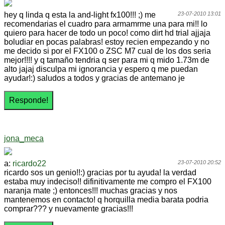
hey q linda q esta la and-light fx100!!! ;) me
23-07-2010 13:01
recomendarias el cuadro para armamrme una para mi!! lo
quiero para hacer de todo un poco! como dirt hd trial ajjaja
boludiar en pocas palabras! estoy recien empezando y no
me decido si por el FX100 o ZSC M7 cual de los dos seria
mejor!!!! y q tamaño tendria q ser para mi q mido 1.73m de
alto jajaj disculpa mi ignorancia y espero q me puedan
ayudar!:) saludos a todos y gracias de antemano je
jona_meca
a:
ricardo22
23-07-2010 20:52
ricardo sos un genio!!:) gracias por tu ayuda! la verdad
estaba muy indeciso!! difinitivamente me compro el FX100
naranja mate ;) entonces!!! muchas gracias y nos
mantenemos en contacto! q horquilla media barata podria
comprar??? y nuevamente gracias!!!