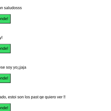
nn saludosss
y!
se soy yo¡¡jaja
do, estoi son los past qe quiero ver !!