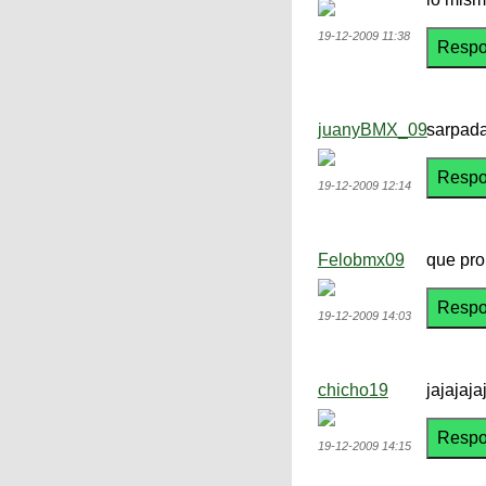
19-12-2009 11:38
juanyBMX_09
sarpada
19-12-2009 12:14
Felobmx09
que pro
19-12-2009 14:03
chicho19
jajajaj
19-12-2009 14:15