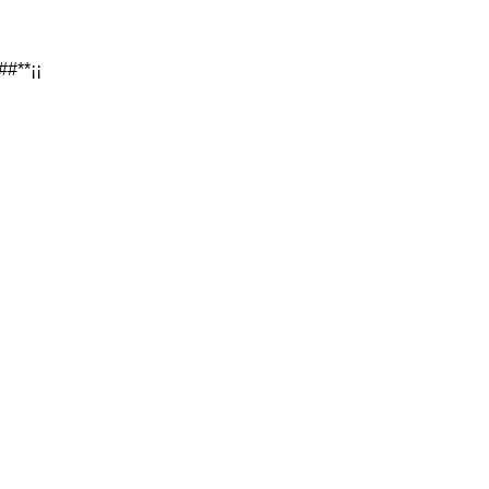
##**¡¡