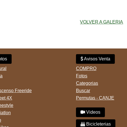
VOLVER A GALERIA
tos
Avisos Venta
ural
COMPRO
ta
Fotos
Categorias
censo Freeride
Buscar
reet 4X
Permutas - CANJE
eestyle
Videos
iatlon
o
Bicicleterias