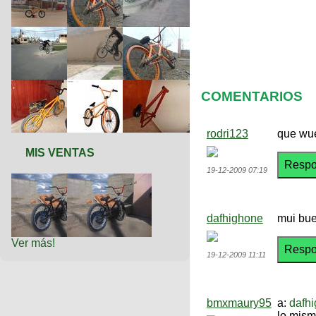
COMENTARIOS
rodri123
que wue
MIS VENTAS
19-12-2009 07:19
dafhighone
mui bue
Ver más!
19-12-2009 11:11
bmxmaury95
a:
dafh
lo mis