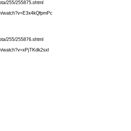
nota/255/255875.shtml
om/watch?v=E3x4kQfpmPc
nota/255/255876.shtml
om/watch?v=xPjTKdk2sxI