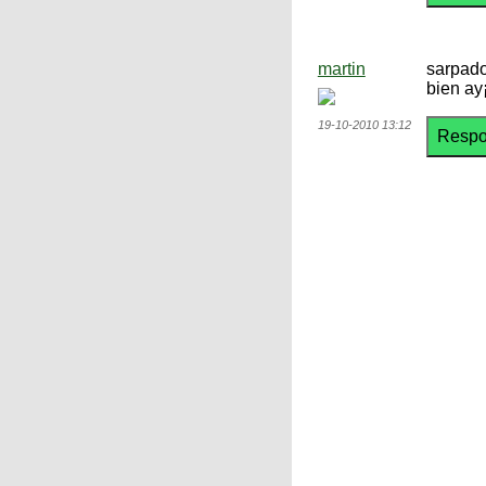
martin
sarpado
bien ay
19-10-2010 13:12