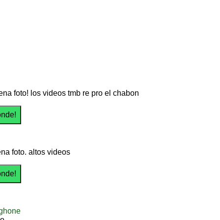
na foto! los videos tmb re pro el chabon
na foto. altos videos
ighone
mo