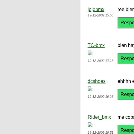
jojobmx
ree bie
19-12-2009 15:55
TC-bmx
bien ha
19-12-2009 17:16
dcshoes
ehhhh e
19-12-2009 19:26
Rider_bmx
me copa
19-12-2009 19:51