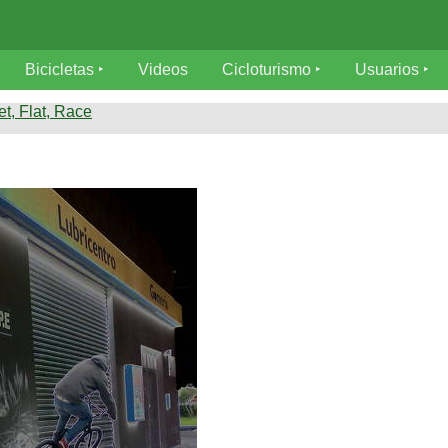
Bicicletas
Videos
Cicloturismo
Usuarios
et, Flat, Race