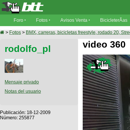
Foro
Foro
Fotos
Avisos Venta
BicicleterÃ­as
Foro
Fotos
>
Fotos
>
BMX, carreras, bicicletas freestyle, rodado 20, Stre
TÃ©cnica
video 360
rodolfo_pl
Avisos
MecÃ¡nica
SUBÃ
Ventas
tu foto
BicicleterÃ­
Galeria
SUBÃ
as
tu
Mensaje privado
XC
aviso
Bicicletas
Notas del usuario
Bicicletas
Buscar
Viajes
Videos
Bicicletas
Ultimos
Publicación:
18-12-2009
Descenso
Cicloturismo
Número: 255877
Tandem
Fotos
Dirt
Freerider