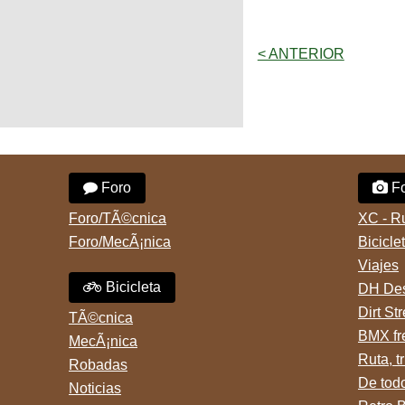
< ANTERIOR
Foro
Fo
Foro/TÃ©cnica
XC - R
Foro/MecÃ¡nica
Bicicle
Viajes
Bicicleta
DH Des
Dirt St
TÃ©cnica
BMX fr
MecÃ¡nica
Ruta, tr
Robadas
De tod
Noticias