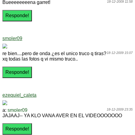
Bueeeeeeeena garret!
18-12-2009 11:58
smoler09
re bien....pero de onda ¿es el unico truco q tiras?
18-12-2009 15:07
xq todas las fotos q vi mismo truco..
ezequiel_caleta
a:
smoler09
18-12-2009 23:35
JAJAAJ-- YA KLO VANA AVER EN EL VIDEOOOOOOO