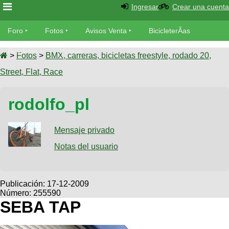
Ingresar
Crear una cuenta
Foro
Foro
Fotos
Avisos Venta
BicicleterÃ­as
Foro
Bicicletas
Videos
Fotos
>
Fotos
>
BMX, carreras, bicicletas freestyle, rodado 20,
TÃ©cnica
Street, Flat, Race
Avisos
MecÃ¡nica
SUBÃ
Ventas
rodolfo_pl
tu foto
BicicleterÃ­
Galeria
Mensaje privado
SUBÃ
as
tu
Notas del usuario
XC
aviso
Bicicletas
Bicicletas
Buscar
Viajes
Publicación:
17-12-2009
Videos
Número: 255590
Bicicletas
Ultimos
Descenso
SEBA TAP
Cicloturismo
Tandem
Fotos
Dirt
Freerider