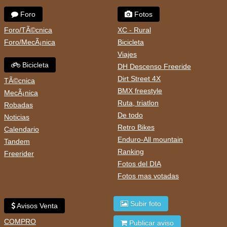
Foro
Fotos
Foro/TÃ©cnica
XC - Rural
Foro/MecÃ¡nica
Bicicleta
Viajes
Bicicleta
DH Descenso Freeride
Dirt Street 4X
TÃ©cnica
BMX freestyle
MecÃ¡nica
Ruta, triatlon
Robadas
De todo
Noticias
Retro Bikes
Calendario
Enduro-All mountain
Tandem
Ranking
Freerider
Fotos del DIA
Fotos mas votadas
Subir foto
Avisos Venta
COMPRO
Publicar aviso