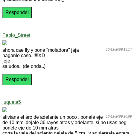
Pablo_Street
ahora cae fly y pone "moladora" jaja
13-12-2009 15:14
haganle caso..!!!!XD
jeje
saludos.. (de onda..)
luqueta5
aliviana el aro de adelante un poco , ponele eje
13-12-2009 20:09
de 10 mm, dejale 36 rayos atras y adelante, si no usas peg
ponele eje de 10 mm atras
corta la vela del aciento dejala de 5 cm , y agujereala entera