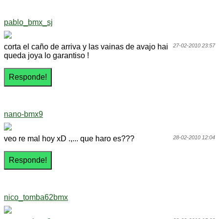
pablo_bmx_sj
corta el caño de arriva y las vainas de avajo hai
27-02-2010 23:57
queda joya lo garantiso !
nano-bmx9
veo re mal hoy xD .,... que haro es???
28-02-2010 12:04
nico_tomba62bmx