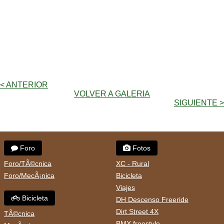
< ANTERIOR
VOLVER A GALERIA
SIGUIENTE >
Foro
Fotos
Foro/TÃ©cnica
XC - Rural
Foro/MecÃ¡nica
Bicicleta
Viajes
Bicicleta
DH Descenso Freeride
Dirt Street 4X
TÃ©cnica
BMX freestyle