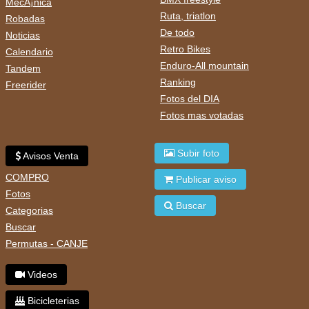
MecÃ¡nica
Ruta, triatlon
Robadas
De todo
Noticias
Retro Bikes
Calendario
Enduro-All mountain
Tandem
Ranking
Freerider
Fotos del DIA
Fotos mas votadas
Subir foto
Avisos Venta
COMPRO
Publicar aviso
Fotos
Buscar
Categorias
Buscar
Permutas - CANJE
Videos
Bicicleterias