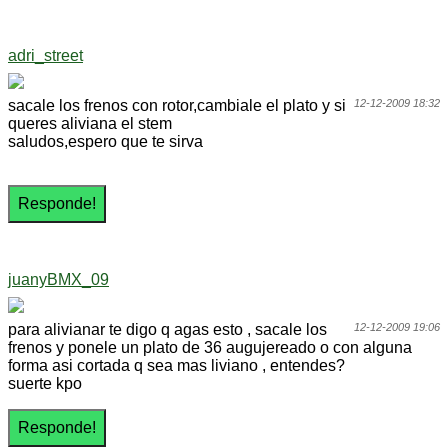
adri_street
sacale los frenos con rotor,cambiale el plato y si
12-12-2009 18:32
queres aliviana el stem
saludos,espero que te sirva
juanyBMX_09
para alivianar te digo q agas esto , sacale los
12-12-2009 19:06
frenos y ponele un plato de 36 augujereado o con alguna
forma asi cortada q sea mas liviano , entendes?
suerte kpo