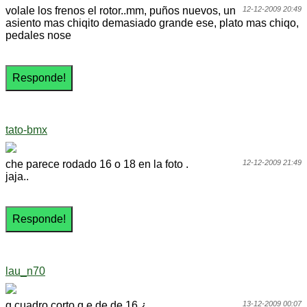
volale los frenos el rotor..mm, puños nuevos, un
12-12-2009 20:49
asiento mas chiqito demasiado grande ese, plato mas chiqo,
pedales nose
tato-bmx
che parece rodado 16 o 18 en la foto .
12-12-2009 21:49
jaja..
lau_n70
q cuadro corto q e de de 16 ¿
13-12-2009 00:07