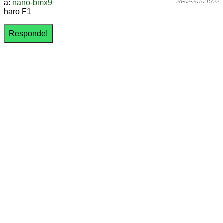
a:
nano-bmx9
28-02-2010 15:22
haro F1