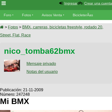
Ingresar
Crear una cuenta
Foro
Foro
Fotos
Avisos Venta
BicicleterÃ­as
Foro
Bicicletas
Videos
Fotos
>
Fotos
>
BMX, carreras, bicicletas freestyle, rodado 20,
TÃ©cnica
Street, Flat, Race
Avisos
MecÃ¡nica
SUBÃ
Ventas
nico_tomba62bmx
tu foto
BicicleterÃ­
Galeria
Mensaje privado
SUBÃ
as
tu
Notas del usuario
XC
aviso
Bicicletas
Bicicletas
Buscar
Viajes
Publicación:
21-11-2009
Videos
Número: 247248
Bicicletas
Ultimos
Descenso
Mi BMX
Cicloturismo
Tandem
Fotos
Dirt
Freerider