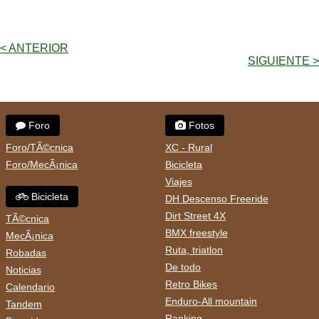
< ANTERIOR
SIGUIENTE >
Foro
Fotos
Foro/TÃ©cnica
XC - Rural
Foro/MecÃ¡nica
Bicicleta
Viajes
Bicicleta
DH Descenso Freeride
Dirt Street 4X
TÃ©cnica
BMX freestyle
MecÃ¡nica
Ruta, triatlon
Robadas
De todo
Noticias
Retro Bikes
Calendario
Enduro-All mountain
Tandem
Ranking