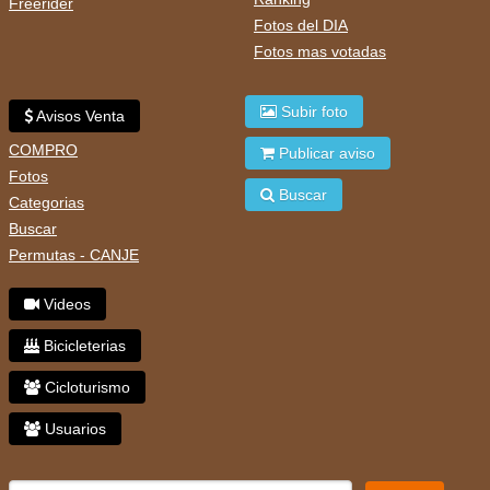
Freerider
Fotos del DIA
Fotos mas votadas
Subir foto
Avisos Venta
COMPRO
Publicar aviso
Fotos
Buscar
Categorias
Buscar
Permutas - CANJE
Videos
Bicicleterias
Cicloturismo
Usuarios