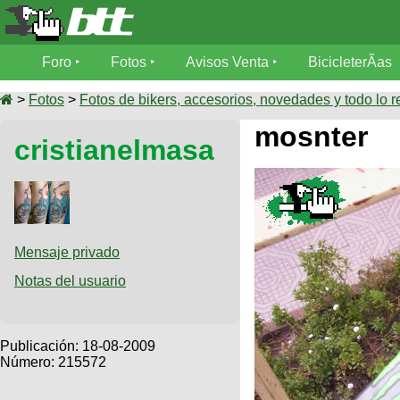
Foro
Foro
Fotos
Avisos Venta
BicicleterÃ­as
Foro
Fotos
>
Fotos
>
Fotos de bikers, accesorios, novedades y todo lo r
TÃ©cnica
mosnter
cristianelmasa
Avisos
MecÃ¡nica
SUBÃ
Ventas
tu foto
BicicleterÃ­
Galeria
SUBÃ
as
tu
Mensaje privado
XC
aviso
Bicicletas
Notas del usuario
Bicicletas
Buscar
Viajes
Videos
Bicicletas
Ultimos
Publicación:
18-08-2009
Descenso
Cicloturismo
Número: 215572
Tandem
Fotos
Dirt
Freerider