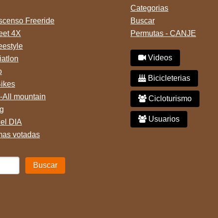
Categorias
censo Freeride
Buscar
reet 4X
Permutas - CANJE
eestyle
Videos
iatlon
o
Bicicleterias
Bikes
-All mountain
Cicloturismo
g
Usuarios
del DIA
mas votadas
Buscar