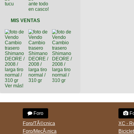
MIS VENTAS
Ver más!
Foro
Fo
Foro/TÃ©cnica
XC - R
Foro/MecÃ¡nica
Bicicle