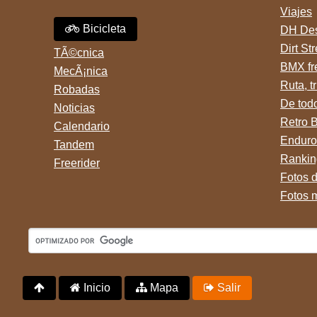
Viajes
Bicicleta
DH Des
Dirt St
TÃ©cnica
BMX fr
MecÃ¡nica
Ruta, tr
Robadas
De tod
Noticias
Retro 
Calendario
Enduro
Tandem
Rankin
Freerider
Fotos 
Fotos 
Inicio
Mapa
Salir