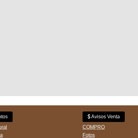
tos
Avisos Venta
ural
COMPRO
ta
Fotos