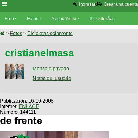
Ingresar
Crear una cuenta
Foro
Foro
Fotos
Avisos Venta
BicicleterÃ­as
Foro
Bicicletas
Videos
Fotos
>
Fotos
>
Bicicletas solamente
TÃ©cnica
Avisos
cristianelmasa
MecÃ¡nica
SUBÃ
Ventas
tu foto
Mensaje privado
BicicleterÃ­
Galeria
Notas del usuario
SUBÃ
as
tu
XC
aviso
Bicicletas
Bicicletas
Publicación:
16-10-2008
Internet:
ENLACE
Buscar
Viajes
Videos
Número: 144111
Bicicletas
de frente
Ultimos
Descenso
Cicloturismo
Tandem
Fotos
Dirt
Freerider