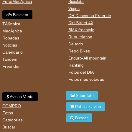
Foro/MecÃ¡nica
Bicicleta
Viajes
Bicicleta
DH Descenso Freeride
Dirt Street 4X
TÃ©cnica
BMX freestyle
MecÃ¡nica
Ruta, triatlon
Robadas
De todo
Noticias
Retro Bikes
Calendario
Enduro-All mountain
Tandem
Ranking
Freerider
Fotos del DIA
Fotos mas votadas
Subir foto
Avisos Venta
COMPRO
Publicar aviso
Fotos
Buscar
Categorias
Buscar