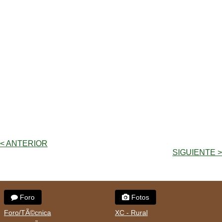
< ANTERIOR
SIGUIENTE >
Foro
Fotos
Foro/TÃ©cnica
XC - Rural