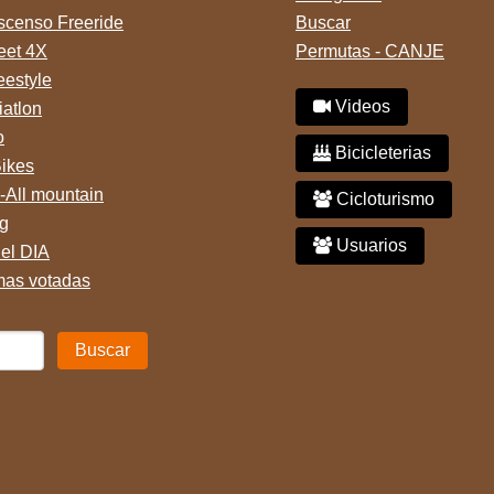
censo Freeride
Buscar
reet 4X
Permutas - CANJE
eestyle
Videos
iatlon
o
Bicicleterias
Bikes
-All mountain
Cicloturismo
g
Usuarios
del DIA
mas votadas
Buscar