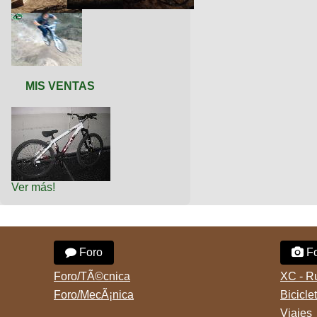
MIS VENTAS
Ver más!
Foro
Fo
Foro/TÃ©cnica
XC - R
Foro/MecÃ¡nica
Bicicle
Viajes