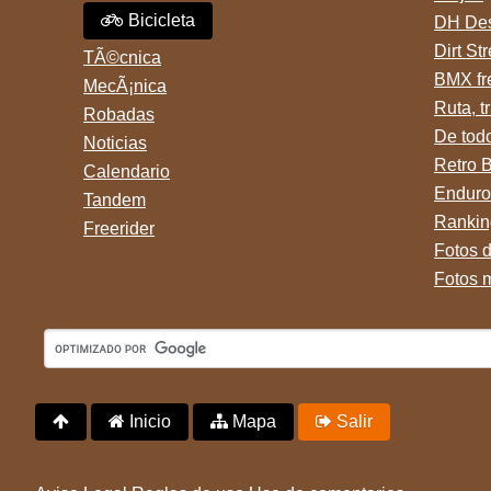
Bicicleta
DH Des
Dirt St
TÃ©cnica
BMX fr
MecÃ¡nica
Ruta, tr
Robadas
De tod
Noticias
Retro 
Calendario
Enduro
Tandem
Rankin
Freerider
Fotos 
Fotos 
Inicio
Mapa
Salir