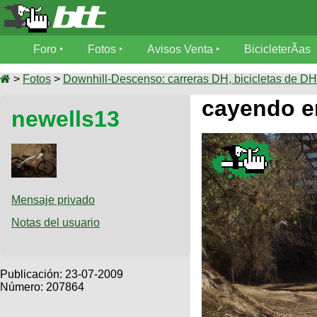
Foro
Foro
Fotos
Avisos Venta
BicicleterÃ­as
Foro
Fotos
>
Fotos
>
Downhill-Descenso: carreras DH, bicicletas de DH,
TÃ©cnica
cayendo en
newells13
Avisos
MecÃ¡nica
SUBÃ
Ventas
tu foto
BicicleterÃ­
Galeria
SUBÃ
as
tu
Mensaje privado
XC
aviso
Bicicletas
Notas del usuario
Bicicletas
Buscar
Viajes
Videos
Bicicletas
Ultimos
Publicación:
23-07-2009
Descenso
Cicloturismo
Número: 207864
Tandem
Fotos
Dirt
Freerider