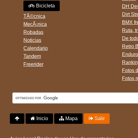
Bicicleta
DH Des
Dirt St
TÃ©cnica
BMX fr
MecÃ¡nica
Ruta, tr
Robadas
De tod
Noticias
Retro 
Calendario
Enduro
Tandem
Rankin
Freerider
Fotos 
Fotos 
Inicio
Mapa
Salir