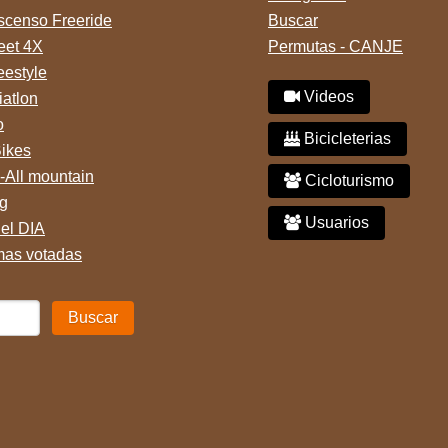
censo Freeride
Buscar
reet 4X
Permutas - CANJE
eestyle
Videos
iatlon
o
Bicicleterias
Bikes
-All mountain
Cicloturismo
g
Usuarios
del DIA
mas votadas
Buscar