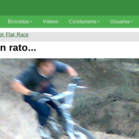
Bicicletas
Videos
Cicloturismo
Usuarios
et, Flat, Race
 rato...