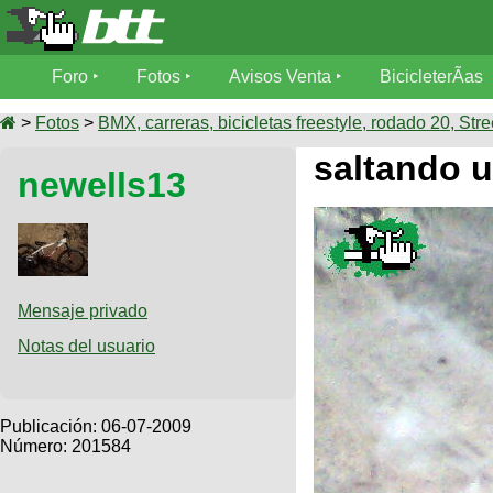
Foro
Foro
Fotos
Avisos Venta
BicicleterÃ­as
Foro
Fotos
>
Fotos
>
BMX, carreras, bicicletas freestyle, rodado 20, Stre
TÃ©cnica
saltando un
newells13
Avisos
MecÃ¡nica
SUBÃ
Ventas
tu foto
BicicleterÃ­
Galeria
SUBÃ
as
tu
Mensaje privado
XC
aviso
Bicicletas
Notas del usuario
Bicicletas
Buscar
Viajes
Videos
Bicicletas
Ultimos
Publicación:
06-07-2009
Descenso
Cicloturismo
Número: 201584
Tandem
Fotos
Dirt
Freerider