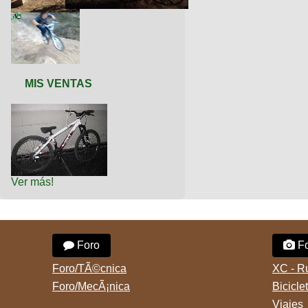
MIS VENTAS
Ver más!
Foro
Fo
Foro/TÃ©cnica
XC - R
Foro/MecÃ¡nica
Bicicle
Viajes