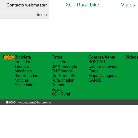
XC - Rural bike
Viajes
Contacto webmaster
Inicio
FORO
Bicicleta
Fotos
Compra/Venta
Video
Freerider
bicicleta
BUSCAR
Técnica
BMX freestyle
Escribí un aviso
Mecánica
DH Freeride
Fotos
Bici Robadas
Dirt Street 4X
Mapa Categorias
Noticias
Ruta, triatlon
CANJE
Calendario
De todo
Viajes
XC - Rural
INICIO
|
webmaster@btt.com.ar