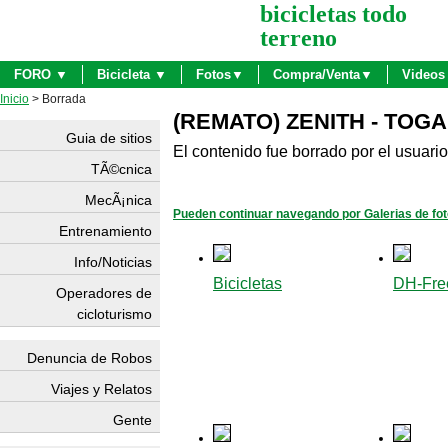
bicicletas todo
terreno
FORO ▼
Bicicleta ▼
Fotos▼
Compra/Venta▼
Videos
Inicio
> Borrada
(REMATO) ZENITH - TOGA!!!!!!!
Guia de sitios
El contenido fue borrado por el usuario
TÃ©cnica
MecÃ¡nica
Pueden continuar navegando por Galerias de fo
Entrenamiento
Info/Noticias
Bicicletas
DH-Fre
Operadores de
cicloturismo
Denuncia de Robos
Viajes y Relatos
Gente