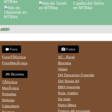
< ANTERIOR
Foro
Fotos
Foro/TÃ©cnica
XC - Rural
Foro/MecÃ¡nica
Bicicleta
Viajes
Bicicleta
DH Descenso Freeride
Dirt Street 4X
TÃ©cnica
BMX freestyle
MecÃ¡nica
Ruta, triatlon
Robadas
De todo
Noticias
Retro Bikes
Calendario
Enduro-All mountain
Tandem