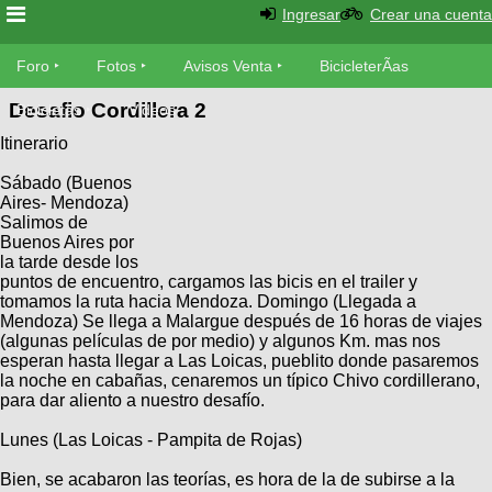
Ingresar
Crear una cuenta
Foro
Foro
Fotos
Avisos Venta
BicicleterÃ­as
Desafio Cordillera 2
Foro
Bicicletas
Videos
Fotos
Itinerario
TÃ©cnica
Avisos
Sábado (Buenos
MecÃ¡nica
SUBÃ
Ventas
Aires- Mendoza)
tu foto
Salimos de
Buenos Aires por
la tarde desde los
BicicleterÃ­
Galeria
puntos de encuentro, cargamos las bicis en el trailer y
SUBÃ
as
tomamos la ruta hacia Mendoza. Domingo (Llegada a
tu
XC
Mendoza) Se llega a Malargue después de 16 horas de viajes
aviso
Bicicletas
(algunas películas de por medio) y algunos Km. mas nos
Bicicletas
esperan hasta llegar a Las Loicas, pueblito donde pasaremos
la noche en cabañas, cenaremos un típico Chivo cordillerano,
Buscar
Viajes
Videos
para dar aliento a nuestro desafío.
Bicicletas
Ultimos
Descenso
Lunes (Las Loicas - Pampita de Rojas)
Cicloturismo
Tandem
Fotos
Dirt
Bien, se acabaron las teorías, es hora de la de subirse a la
Freerider