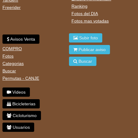
Ranking
Freerider
Fotos del DIA
Fotos mas votadas
Subir foto
Avisos Venta
COMPRO
Publicar aviso
Fotos
Buscar
Categorias
Buscar
Permutas - CANJE
Videos
Bicicleterias
Cicloturismo
Usuarios