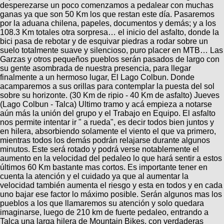
desperezarse un poco comenzamos a pedalear con muchas
ganas ya que son 50 Km los que restan este día. Pasaremos
por la aduana chilena, papeles, documentos y demás; y a los
108.3 Km totales otra sorpresa… el inicio del asfalto, donde la
bici pasa de rebotar y de esquivar piedras a rodar sobre un
suelo totalmente suave y silencioso, puro placer en MTB… Las
Garzas y otros pequeños pueblos serán pasados de largo con
su gente asombrada de nuestra presencia, para llegar
finalmente a un hermoso lugar, El Lago Colbun. Donde
acamparemos a sus orillas para contemplar la puesta del sol
sobre su horizonte. (30 Km de ripio - 40 Km de asfalto) Jueves
(Lago Colbun - Talca) Ultimo tramo y acá empieza a notarse
aún más la unión del grupo y el Trabajo en Equipo. El asfalto
nos permite intentar ir " a rueda", es decir todos bien juntos y
en hilera, absorbiendo solamente el viento el que va primero,
mientras todos los demás podrán relajarse durante algunos
minutos. Este será rotado y podrá verse notablemente el
aumento en la velocidad del pedaleo lo que hará sentir a estos
últimos 60 Km bastante mas cortos. Es importante tener en
cuenta la atención y el cuidado ya que al aumentar la
velocidad también aumenta el riesgo y esta en todos y en cada
uno bajar ese factor lo máximo posible. Serán algunos mas los
pueblos a los que llamaremos su atención y solo quedara
imaginarse, luego de 210 km de fuerte pedaleo, entrando a
Talca una larga hilera de Mountain Bikes, con verdaderas