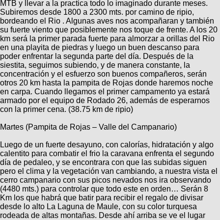
Categorias
MTB y llevar a la practica todo lo imaginado durante meses.
BMX
Salidas
Usuarios
Subiremos desde 1800 a 2300 mts. por camino de ripio,
TÃ©cnica
COMPRO
bordeando el Rio . Algunas aves nos acompañaran y también
Ruta,
Operadores
su fuerte viento que posiblemente nos toque de frente. A los 20
triatlon
de
MecÃ¡nica
Ãšltimos
CANJE
km será la primer parada fuerte para almorzar a orillas del Rio
cicloturismo
De
en una playita de piedras y luego un buen descanso para
Robadas
Buscar
Mi
todo
poder enfrentar la segunda parte del día. Después de la
Relatos
ReputaciÃ³n
siestita, seguimos subiendo, y de manera constante, la
Noticias
de
Mis
Retro
concentración y el esfuerzo son buenos compañeros, serán
viajes
Amigos
Mis
Calendario
otros 20 km hasta la pampita de Rojas donde haremos noche
Compras
Enduro
en carpa. Cuando llegamos el primer campamento ya estará
Foro
Actividad
armado por el equipo de Rodado 26, además de esperarnos
de
de
Mis
con la primer cena. (38.75 km de ripio)
viajes
Amigos
Ventas
Ranking
Martes (Pampita de Rojas – Valle del Campanario)
Fotos
Luego de un fuerte desayuno, con calorías, hidratación y algo
del
calentito para combatir el frio la caravana enfrenta el segundo
DÃA
día de pedaleo, y se encontrara con que las subidas siguen
pero el clima y la vegetación van cambiando, a nuestra vista el
cerro campanario con sus picos nevados nos ira observando
Fotos
(4480 mts.) para controlar que todo este en orden… Serán 8
mas
Km los que habrá que batir para recibir el regalo de divisar
votadas
desde lo alto La Laguna de Maule, con su color turquesa
rodeada de altas montañas. Desde ahí arriba se ve el lugar