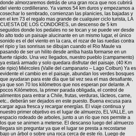
donde almorzaremos detrás de una gran roca que nos cubrirá
del viento cordillerano. Ya vamos 54 km duros y empezamos a
cosechar lo sembrado, comienzan las planicies, las bajadas y
en el km 73 el regalo mas grande de cualquier ciclo turista, LA
CUESTA DE LOS CONDORES, un descenso de 5 km
seguidos donde los pedales no se tocan y se puede ver desde
lo alto todo un paisaje alucinante en un mismo lugar, el único
sonido es el del viento en la cara, el rozar de las ruedas contra
el ripio y las sonrisas se dibujan cuando el Rio Maule va
pasando de ser un hilito desde arriba hasta formarse en un
fuerte rápido. Una vez llegados, nuestro pueblo (campamento)
ya estará armado y solo quedara disfrutar del paisaje. (40 Km
de ripio) Miércoles (Valle del campanario – Lago Colbun) Ya es
evidente el cambio en el paisaje, abundan los verdes bosques
que ayudaran para este día que tal vez sea el mas desafiante,
ya que son 70 los kilómetros que nos esperan por delante. A
pocos Kilómetros, la primer parada obligada, el control de
alimentos para entrar a Chile, frutas, verduras, lácteos, carne,
etc.. deberán ser dejados en este puesto. Buena excusa para
cargar agua fresca y recargar energías. El viaje continua y
nuestro primer objetivo es el lugar de almuerzo, EL VALLE, un
espacio rodeado de arboles, junto a un río que nos permite a
los que se animen a meterse. El descanso luego del almuerzo
llegara sin preguntar ya que el lugar se presta a recostarse
bajo un árbol o sobre una roca cerca de este río. Luego de