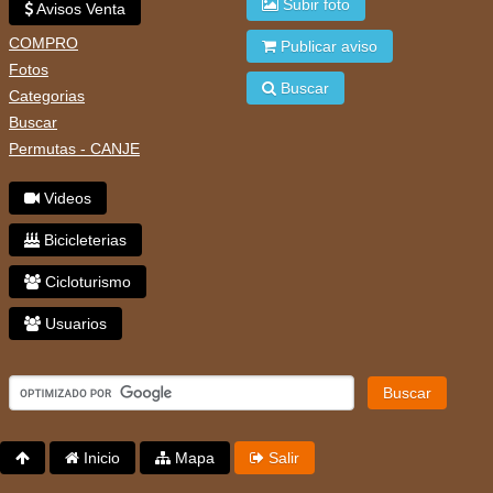
Subir foto
Avisos Venta
COMPRO
Publicar aviso
Fotos
Buscar
Categorias
Buscar
Permutas - CANJE
Videos
Bicicleterias
Cicloturismo
Usuarios
Buscar
Inicio
Mapa
Salir