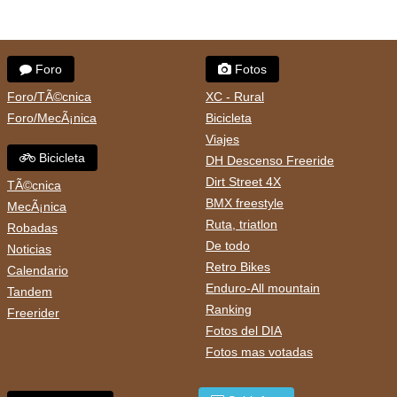
Foro
Fotos
Foro/TÃ©cnica
XC - Rural
Foro/MecÃ¡nica
Bicicleta
Viajes
Bicicleta
DH Descenso Freeride
Dirt Street 4X
TÃ©cnica
BMX freestyle
MecÃ¡nica
Ruta, triatlon
Robadas
De todo
Noticias
Retro Bikes
Calendario
Enduro-All mountain
Tandem
Ranking
Freerider
Fotos del DIA
Fotos mas votadas