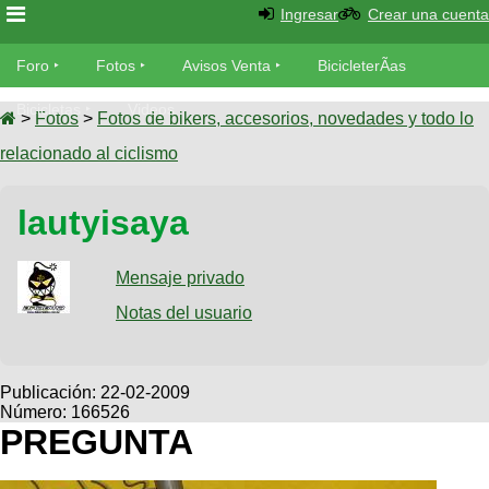
Ingresar
Crear una cuenta
Foro
Foro
Fotos
Avisos Venta
BicicleterÃ­as
Foro
Bicicletas
Videos
Fotos
>
Fotos
>
Fotos de bikers, accesorios, novedades y todo lo
TÃ©cnica
relacionado al ciclismo
Avisos
MecÃ¡nica
SUBÃ
Ventas
lautyisaya
tu foto
BicicleterÃ­
Galeria
Mensaje privado
SUBÃ
as
tu
Notas del usuario
XC
aviso
Bicicletas
Bicicletas
Buscar
Viajes
Publicación:
22-02-2009
Videos
Número: 166526
Bicicletas
Ultimos
Descenso
PREGUNTA
Cicloturismo
Tandem
Fotos
Dirt
Freerider