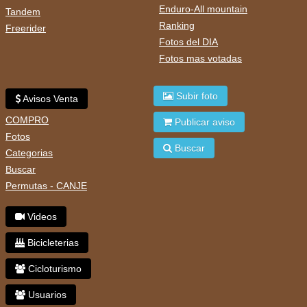
Enduro-All mountain
Tandem
Ranking
Freerider
Fotos del DIA
Fotos mas votadas
Subir foto
Avisos Venta
COMPRO
Publicar aviso
Fotos
Buscar
Categorias
Buscar
Permutas - CANJE
Videos
Bicicleterias
Cicloturismo
Usuarios