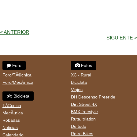
< ANTERIOR
SIGUIENTE >
Foro
Fotos
Foro/TÃ©cnica
XC - Rural
Foro/MecÃ¡nica
Bicicleta
Viajes
Bicicleta
DH Descenso Freeride
Dirt Street 4X
TÃ©cnica
BMX freestyle
MecÃ¡nica
Ruta, triatlon
Robadas
De todo
Noticias
Retro Bikes
Calendario