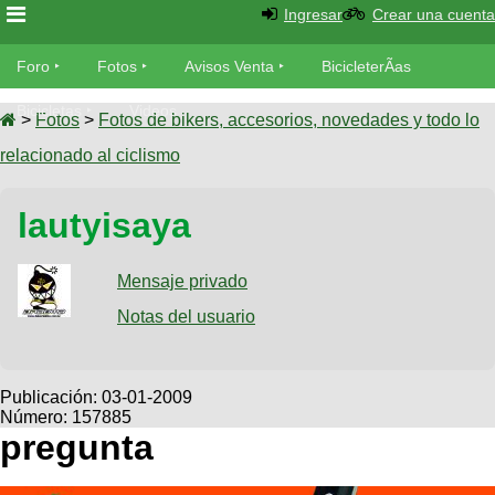
Ingresar
Crear una cuenta
Foro
Foro
Fotos
Avisos Venta
BicicleterÃ­as
Foro
Bicicletas
Videos
Fotos
>
Fotos
>
Fotos de bikers, accesorios, novedades y todo lo
TÃ©cnica
relacionado al ciclismo
Avisos
MecÃ¡nica
SUBÃ
Ventas
lautyisaya
tu foto
BicicleterÃ­
Galeria
Mensaje privado
SUBÃ
as
tu
Notas del usuario
XC
aviso
Bicicletas
Bicicletas
Buscar
Viajes
Publicación:
03-01-2009
Videos
Número: 157885
Bicicletas
Ultimos
Descenso
pregunta
Cicloturismo
Tandem
Fotos
Dirt
Freerider